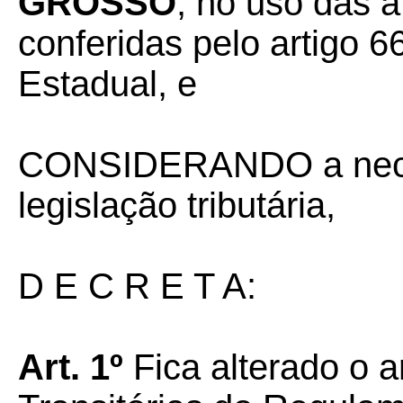
GROSSO
, no uso das a
conferidas pelo artigo 66
Estadual, e
CONSIDERANDO a nece
legislação tributária,
D E C R E T A:
Art. 1º
Fica alterado o 