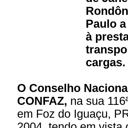
Rondôni
Paulo a
à prest
transpo
cargas.
O Conselho Nacional 
CONFAZ,
na sua 116ª
em Foz do Iguaçu, PR
2004, tendo em vista 