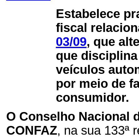
Estabelece pr
fiscal relaci
03/09
, que alt
que disciplin
veículos auto
por meio de f
consumidor.
O
Conselho Nacional de
CONFAZ
, na sua 133ª r