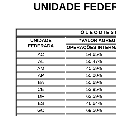
UNIDADE FEDE
Ó L E O D I E S 
UNIDADE
*VALOR AGREG
FEDERADA
OPERAÇÕES INTERN
AC
54,65%
AL
50,47%
AM
45,59%
AP
55,00%
BA
55,69%
CE
53,95%
DF
63,59%
ES
46,64%
GO
69,50%