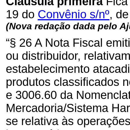
Cláusula primeira
Fica
19 do
Convênio s/nº
, d
(Nova redação dada pelo Aj
“§ 26 A Nota Fiscal emit
ou distribuidor, relativ
estabelecimento atacadis
produtos classificados 
e 3006.60 da Nomenclatu
Mercadoria/Sistema Ha
se relativa às operações