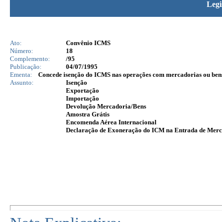
Legi
Ato:
Convênio ICMS
Número:
18
Complemento:
/95
Publicação:
04/07/1995
Ementa:
Concede isenção do ICMS nas operações com mercadorias ou bens d
Assunto:
Isenção
Exportação
Importação
Devolução Mercadoria/Bens
Amostra Grátis
Encomenda Aérea Internacional
Declaração de Exoneração do ICM na Entrada de Merc