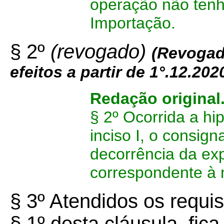
operação não tenh
Importação.
§ 2º
(revogado)
(
Revogad
efeitos a partir de 1°.12.202
Redação original
§ 2º Ocorrida a hip
inciso I, o consig
decorrência da ex
correspondente à 
§ 3º Atendidos os requis
§ 1º desta cláusula, fi