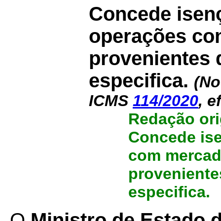
Concede isen
operações co
provenientes 
especifica.
(No
ICMS
114/2020
, e
Redação ori
Concede is
com mercado
proveniente
especifica.
O
Ministro de Estado d