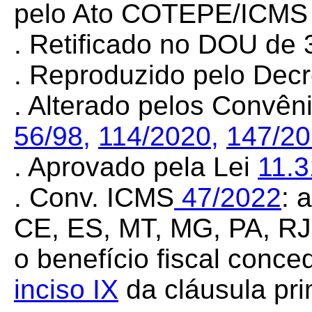
pelo Ato COTEPE/ICM
. Retificado no DOU de 
. Reproduzido pelo Dec
. Alterado pelos Convê
56/98
,
114/2020
,
147/2
. Aprovado pela Lei
11.
. Conv. ICMS
47/2022
: 
CE, ES, MT, MG, PA, RJ
o benefício fiscal conc
inciso IX
da cláusula pr