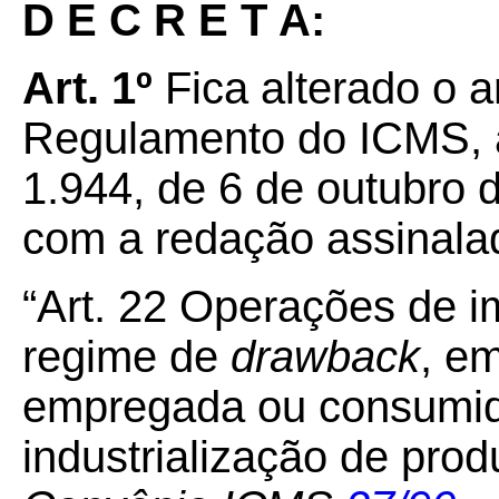
D E C R E T A:
Art. 1º
Fica alterado o a
Regulamento do ICMS, a
1.944, de 6 de outubro 
com a redação assinala
“Art. 22 Operações de i
regime de
drawback
, e
empregada ou consumid
industrialização de prod