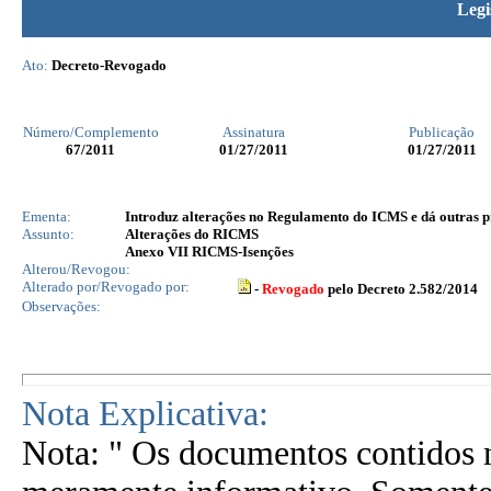
Legi
Ato:
Decreto-Revogado
Número/Complemento
Assinatura
Publicação
67
/2011
01/27/2011
01/27/2011
Ementa:
Introduz alterações no Regulamento do ICMS e dá outras p
Assunto:
Alterações do RICMS
Anexo VII RICMS-Isenções
Alterou/Revogou:
Alterado por/Revogado por:
-
Revogado
pelo Decreto 2.582/2014
Observações:
Nota Explicativa:
Nota: " Os documentos contidos n