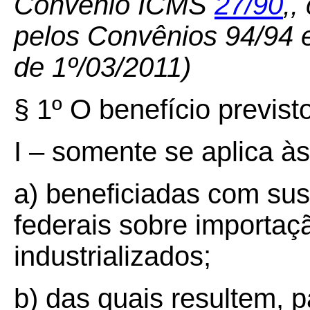
Convênio ICMS
27/90
,
,
pelos Convênios 94/94
de 1º/03/2011)
§ 1º O benefício previsto
I – somente se aplica à
a) beneficiadas com su
federais sobre importaç
industrializados;
b) das quais resultem, 