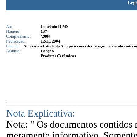
Legi
Ato:
Convênio ICMS
Número:
137
Complemento:
/2004
Publicação:
12/15/2004
Ementa:
Autoriza o Estado do Amapá a conceder isenção nas saídas intern
Assunto:
Isenção
Produtos Cerâmicos
Nota Explicativa:
Nota: " Os documentos contidos n
meramente informativo. Somente 