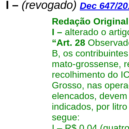
I –
(revogado)
Dec 647/20
Redação Original
I –
alterado o artig
“Art. 28
Observado
B, os contribuintes
mato-grossense, r
recolhimento do I
Grosso, nas opera
elencados, devem 
indicados, por lit
segue:
I –
R$ 0,04 (quatro