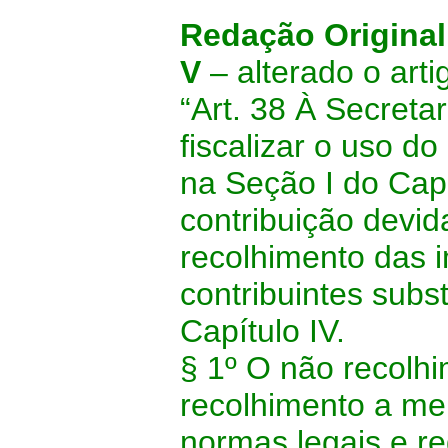
Redação Original
V
– alterado o arti
“Art. 38 À Secret
fiscalizar o uso do
na Seção I do Capí
contribuição devid
recolhimento das 
contribuintes subs
Capítulo IV.
§ 1º
O não recolhi
recolhimento a men
normas legais e re