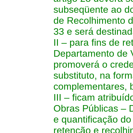
subseqüente ao do
de Recolhimento d
33 e será destina
II –
para fins de re
Departamento de 
promoverá o crede
substituto, na for
complementares, b
III –
ficam atribuí
Obras Públicas –
e quantificação do
retenção e recolh