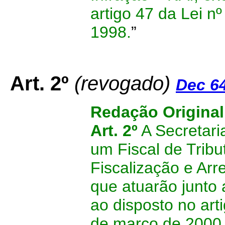
artigo 47 da Lei n
1998.
”
Art. 2º
(revogado)
Dec 6
Redação Original
Art. 2º
A Secretari
um Fiscal de Trib
Fiscalização e Arr
que atuarão junto
ao disposto no art
de março de 2000,