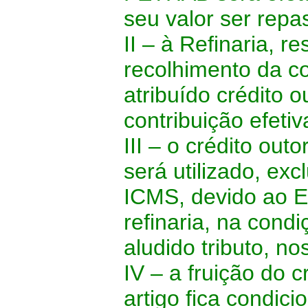
seu valor ser repa
II –
à Refinaria, r
recolhimento da c
atribuído crédito 
contribuição efeti
III –
o crédito outo
será utilizado, e
ICMS, devido ao E
refinaria, na condi
aludido tributo, no
IV –
a fruição do c
artigo fica condic