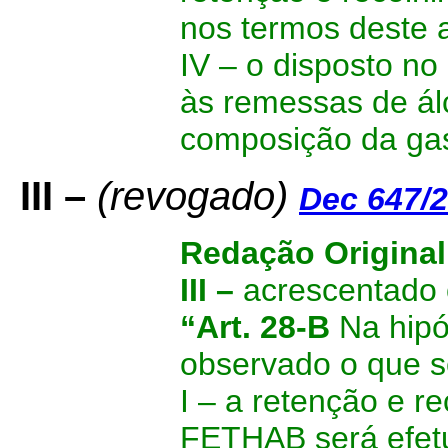
nos termos deste a
IV –
o disposto no 
às remessas de álc
composição da gas
III –
(revogado)
Dec 647/
Redação Original
III –
acrescentado o
“Art. 28-B
Na hipó
observado o que 
I – a retenção e r
FETHAB será efetu