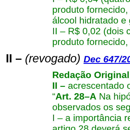
produto fornecido,
álcool hidratado e 
II –
R$ 0,02 (dois c
produto fornecido,
II –
(revogado)
Dec 647/2
Redação Original
II –
acrescentado o
“
Art. 28–A
Na hipót
observados os seg
I –
a importância r
artigo 28
deverá
s