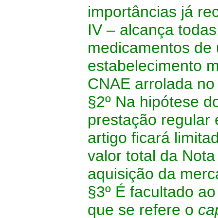
importâncias já r
IV – alcança toda
medicamentos de 
estabelecimento 
CNAE arrolada n
§2º Na hipótese do
prestação regular 
artigo ficará limit
valor total da Not
aquisição da merc
§3º É facultado a
que se refere o
ca