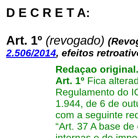
D E C R E T A:
Art. 1º
(revogado)
(Revog
2.506/2014
, efeitos retroati
Redaçao original
Art. 1º
Fica altera
Regulamento do I
1.944, de 6 de out
com a seguinte re
“Art. 37 A base de
internas e de imp