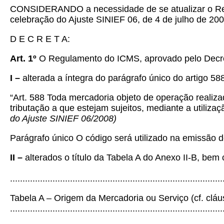
CONSIDERANDO a necessidade de se atualizar o Regu
celebração do Ajuste SINIEF 06, de 4 de julho de 2008
D E C R E T A:
Art. 1º
O Regulamento do ICMS, aprovado pelo Decreto
I –
alterada a íntegra do parágrafo único do artigo 58
“Art. 588 Toda mercadoria objeto de operação realiza
tributação a que estejam sujeitos, mediante a utiliz
do Ajuste SINIEF 06/2008)
Parágrafo único O código será utilizado na emissão d
II –
alterados o título da Tabela A do Anexo II-B, be
.....................................................................................
Tabela A – Origem da Mercadoria ou Serviço (cf. cláu
.....................................................................................