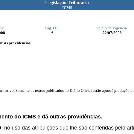
Legislação Tributária
ICMS
ção
Pág. D.O.
Início da Vigência
008
6
22/07/2008
tras providências.
mativo. Somente os textos publicados no Diário Oficial estão aptos à produção de 
mento do ICMS e dá outras providências.
O
, no uso das atribuições que lhe são conferidas pelo arti