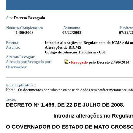
Ato:
Decreto-Revogado
Número/Complemento
Assinatura
Publica
1466
/2008
07/22/2008
07/22/2
Ementa:
Introduz alterações no Regulamento do ICMS e dá ou
Assunto:
Alterações do RICMS
Código de Situação Tributária - CST
Alterou/Revogou:
Alterado por/Revogado por:
-
Revogado
pelo Decreto 2.496/2014
Observações:
Nota Explicativa:
Nota: " Os documentos contidos nesta base de dados têm caráter meramente infor
Texto:
DECRETO Nº 1.466, DE 22 DE JULHO DE 2008.
Introduz alterações no Regula
O GOVERNADOR DO ESTADO DE MATO GROSS