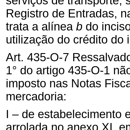
serviços de transporte, 
Registro de Entradas, n
trata a alínea
b
do inciso
utilização do crédito do
Art. 435-O-7 Ressalvado
1° do artigo 435-O-1 nã
imposto nas Notas Fisc
mercadoria:
I – de estabeleciment
arrolada no anexo XI, 