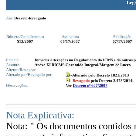
Legi
Ato:
Decreto-Revogado
Número/Complemento
Assinatura
Publicação
512
/2007
07/17/2007
07/17/2007
Ementa:
Introduz alterações no Regulamento do ICMS e dá outras p
Assunto:
Anexo XI RICMS-Garantido Integral/Margem de Lucro
Alterou/Revogou:
Alterado por/Revogado por:
- Alterado pelo Decreto 1821/2013
-
Revogado
pelo Decreto 2.478/2014
Observações:
Ver
Decreto nº 607/2007
Nota Explicativa:
Nota: " Os documentos contidos n