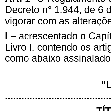
Decreto n° 1.944, de 6 
vigorar com as alteraç
I –
acrescentado o Capítu
Livro I, contendo os art
como abaixo assinalado
“
......................................
TÍ