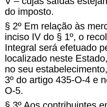
V – cujas saídas esteja
do imposto.
§ 2º Em relação às merc
inciso IV do § 1º, o re
Integral será efetuado p
localizado neste Estado
no seu estabelecimento,
3º do artigo 435-O-4 e n
O-5.
§ 3º Aos contribuintes