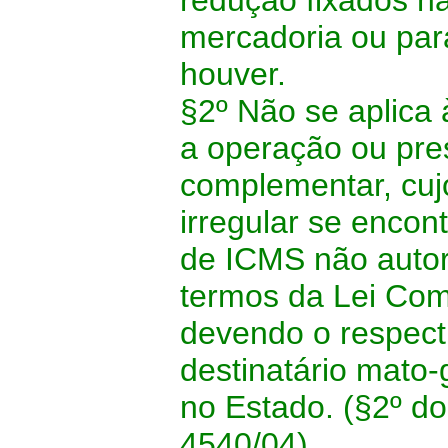
redução fixados na 
mercadoria ou par
houver.
§2º Não se aplica 
a operação ou pre
complementar, cuj
irregular se encon
de ICMS não autor
termos da Lei Com
devendo o respecti
destinatário mato
no Estado. (§2º do
4540/04)