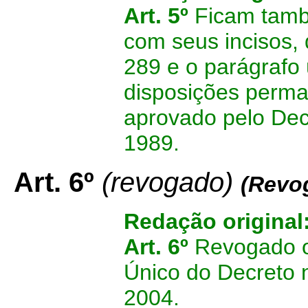
Art. 5º
Ficam tamb
com seus incisos, d
289 e o parágrafo 
disposições perm
aprovado pelo Dec
1989.
Art. 6º
(revogado)
(Revog
Redação original
Art. 6º
Revogado o
Único do Decreto 
2004.