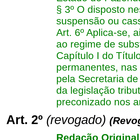
§ 3º O disposto ne
suspensão ou cass
Art. 6º Aplica-se,
ao regime de substi
Capítulo I do Títul
permanentes, nas
pela Secretaria d
da legislação tribu
preconizado nos ar
Art. 2º
(revogado)
(Revog
Redação Original