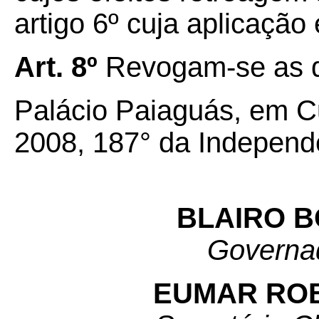
artigo 6º cuja aplicação 
Art. 8º
Revogam-se as d
Palácio Paiaguás, em Cu
2008, 187° da Independ
BLAIRO 
Governa
EUMAR RO