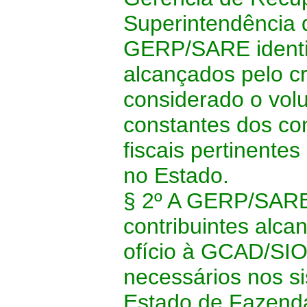
Superintendência d
GERP/SARE identif
alcançados pelo c
considerado o vol
constantes dos co
fiscais pertinent
no Estado.
§ 2º A GERP/SARE 
contribuintes alc
ofício à GCAD/SIO
necessários nos si
Estado de Fazend