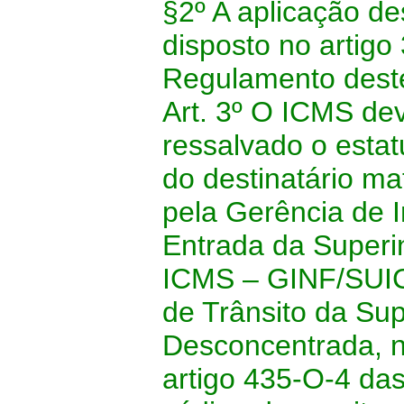
§2º A aplicação d
disposto no artigo
Regulamento dest
Art. 3º O ICMS devi
ressalvado o estat
do destinatário m
pela Gerência de 
Entrada da Superi
ICMS – GINF/SUIC
de Trânsito da Su
Desconcentrada, 
artigo 435-O-4 da