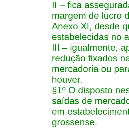
II – fica assegura
margem de lucro de
Anexo XI, desde q
estabelecidas no a
III – igualmente, 
redução fixados na 
mercadoria ou par
houver.
§1º O disposto nest
saídas de mercador
em estabelecimento
grossense.