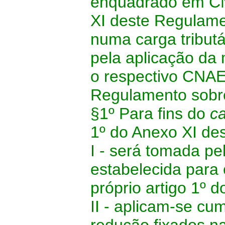
enquadrado em CNA
XI deste Regulame
numa carga tributá
pela aplicação da
o respectivo CNAE
Regulamento sobre
§1º
Para fins do
c
1º do Anexo XI de
I - será tomada p
estabelecida para
próprio artigo 1º 
II -
aplicam-se cum