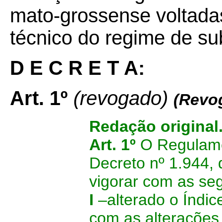
mato-grossense voltada
técnico do regime de subs
D E C R E T A:
Art. 1º
(revogado)
(Revog
Redação original
Art. 1º
O Regulame
Decreto nº 1.944, 
vigorar com as seg
I
–alterado o Índic
com as alterações