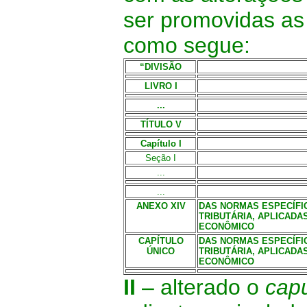
ser promovidas as
como segue:
“DIVISÃO
LIVRO I
...
TÍTULO V
Capítulo I
Seção I
...
...
ANEXO XIV
DAS NORMAS ESPECÍFIC
TRIBUTÁRIA, APLICADA
ECONÔMICO
CAPÍTULO
DAS NORMAS ESPECÍFIC
ÚNICO
TRIBUTÁRIA, APLICADA
ECONÔMICO
II
–
alterado o
cap