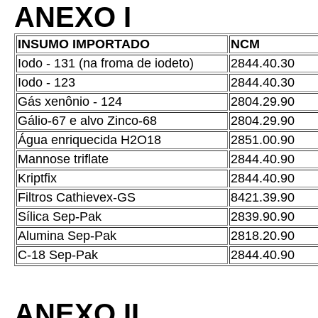
ANEXO I
INSUMO IMPORTADO
NCM
Iodo - 131 (na froma de iodeto)
2844.40.30
Iodo - 123
2844.40.30
Gás xenônio - 124
2804.29.90
Gálio-67 e alvo Zinco-68
2804.29.90
Água enriquecida H2O18
2851.00.90
Mannose triflate
2844.40.90
Kriptfix
2844.40.90
Filtros Cathievex-GS
8421.39.90
Sílica Sep-Pak
2839.90.90
Alumina Sep-Pak
2818.20.90
C-18 Sep-Pak
2844.40.90
ANEXO II