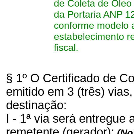
de Coleta de Óleo U
da Portaria ANP 12
conforme modelo 
estabelecimento 
fiscal.
§ 1º
O Certificado de C
emitido em 3 (três) vias
destinação:
I - 1ª via será entregue
remetente (gerador);
(No