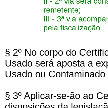
II -
2ª via
será cons
remetente;
III - 3ª via acompa
pela fiscalização.
§ 2º No corpo do Certif
Usado será aposta a ex
Usado ou Contaminado 
§ 3º Aplicar-se-ão ao Ce
disposições da legislaçã