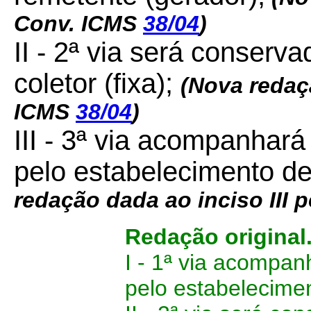
Conv. ICMS
38/04
)
II - 2ª via será conserv
coletor (fixa);
(Nova redaçã
ICMS
38/04
)
III - 3ª via acompanhará
pelo estabelecimento des
redação dada ao inciso III
Redação original
I - 1ª via acompan
pelo estabelecimen