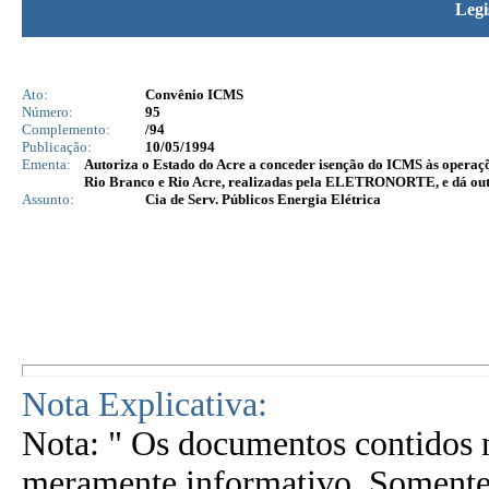
Legi
Ato:
Convênio ICMS
Número:
95
Complemento:
/94
Publicação:
10/05/1994
Ementa:
Autoriza o Estado do Acre a conceder isenção do ICMS às opera
Rio Branco e Rio Acre, realizadas pela ELETRONORTE, e dá out
Assunto:
Cia de Serv. Públicos Energia Elétrica
Nota Explicativa:
Nota: " Os documentos contidos n
meramente informativo. Somente 