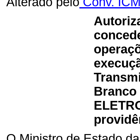
Alterado pelo
Conv. ICM
Autoriz
concede
operaçõ
execuçã
Transmi
Branco 
ELETRO
providê
O Ministro de Estado da