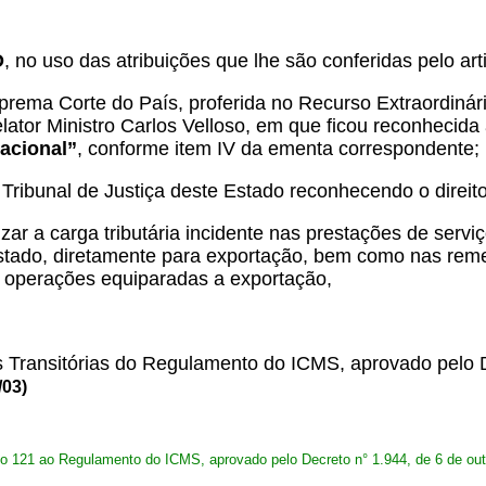
O
, no uso das atribuições que lhe são conferidas pelo arti
rema Corte do País, proferida no Recurso Extraordinár
lator Ministro Carlos Velloso, em que ficou reconhecida
nacional”
, conforme item IV da ementa correspondente;
 Tribunal de Justiça deste Estado reconhecendo o direi
ar a carga tributária incidente nas prestações de serviço
stado, diretamente para exportação, bem como nas reme
 operações equiparadas a exportação,
s Transitórias do Regulamento do ICMS, aprovado pelo D
/03)
igo 121 ao Regulamento do ICMS, aprovado pelo Decreto n° 1.944, de 6 de ou