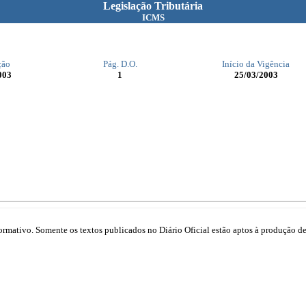
Legislação Tributária
ICMS
ção
Pág. D.O.
Início da Vigência
003
1
25/03/2003
mativo. Somente os textos publicados no Diário Oficial estão aptos à produção de 