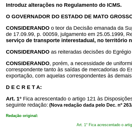
Introduz alterações no Regulamento do ICMS.
O GOVERNADOR DO ESTADO DE MATO GROSS
CONSIDERANDO
o teor da Decisão emanada da Sup
de 17.09.99, p. 00059, julgamento em 25.05.1999, Re
serviço de transporte interestadual, no território 
CONSIDERANDO
as reiteradas decisões do Egrégio
CONSIDERANDO
, porém, a necessidade de uniformiz
correspondente tanto às saídas de mercadorias do E
exportação, com aquelas correspondentes às demais
D E C R E T A:
Art. 1°
Fica acrescentado o artigo 121 às Disposiçõe
seguinte redação:
(Nova redação dada pelo Dec. nº 263
Redação original:
Art. 1° Fica acrescentado o art