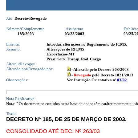
Ato:
Decreto-Revogado
Número/Complemento
Assinatura
Publica
185
/2003
03/25/2003
03/25/2
Ementa:
Introduz alterações no Regulamento do ICMS.
Assunto:
Alterações do RICMS
Exportação-MT
Prest. Serv. Transp. Rod. Carga
Alterou/Revogou:
Alterado por/Revogado por:
- Alterado pelo Decreto 263/2003
-
Revogado
pelo Decreto 1821/2013
Observações:
Ver Instrução Orientativa nº
03/02
Nota Explicativa:
Nota: " Os documentos contidos nesta base de dados têm caráter meramente infor
Texto:
DECRETO N
°
185, DE 25 DE MARÇO DE 2003.
CONSOLIDADO ATÉ DEC. Nº 263/03