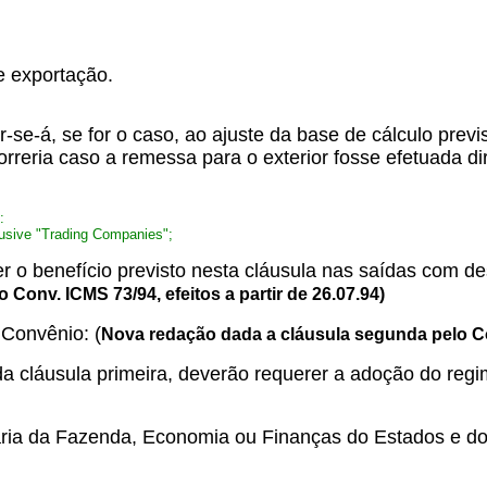
e exportação.
-se-á, se for o caso, ao ajuste da base de cálculo previ
correria caso a remessa para o exterior fosse efetuada d
:
lusive "Trading Companies";
 o benefício previsto nesta cláusula nas saídas com d
o Conv. ICMS 73/94, efeitos a partir de 26.07.94)
 Convênio: (
Nova redação dada a cláusula segunda pelo Conv
 e V da cláusula primeira, deverão requerer a adoção do r
etaria da Fazenda, Economia ou Finanças do Estados e do