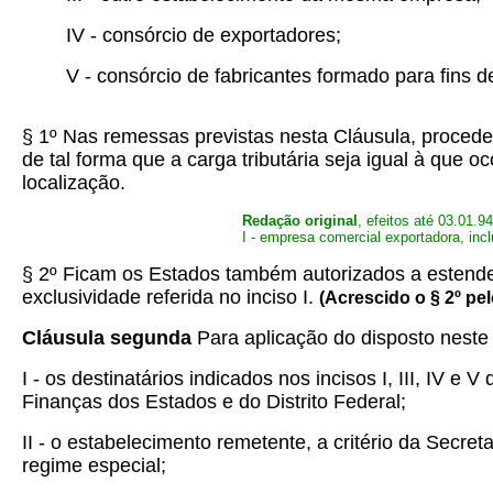
IV - consórcio de exportadores;
V - consórcio de fabricantes formado para fins d
§ 1º Nas remessas previstas nesta Cláusula, proceder
de tal forma que a carga tributária seja igual à que o
localização.
Redação original
, efeitos até 03.01.94
I - empresa comercial exportadora, inc
§ 2º Ficam os Estados também autorizados a estender
exclusividade referida no inciso I.
(Acrescido o § 2º pel
Cláusula segunda
Para aplicação do disposto neste
I - os destinatários indicados nos incisos I, III, IV
Finanças dos Estados e do Distrito Federal;
II - o estabelecimento remetente, a critério da Secr
regime especial;