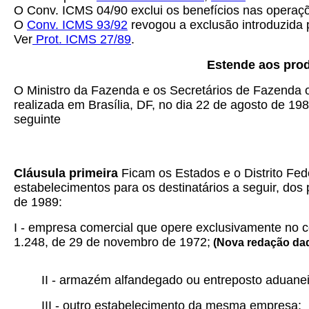
O Conv. ICMS 04/90 exclui os benefícios nas operaçõe
O
Conv. ICMS 93/92
revogou a exclusão introduzida 
Ver
Prot. ICMS 27/89
.
Estende aos pro
O Ministro da Fazenda e os Secretários de Fazenda o
realizada em Brasília, DF, no dia 22 de agosto de 19
seguinte
Cláusula primeira
Ficam os Estados e o Distrito Fed
estabelecimentos para os destinatários a seguir, dos
de 1989:
I - empresa comercial que opere exclusivamente no c
1.248, de 29 de novembro de 1972;
(Nova redação dada 
II - armazém alfandegado ou entreposto aduanei
III - outro estabelecimento da mesma empresa;