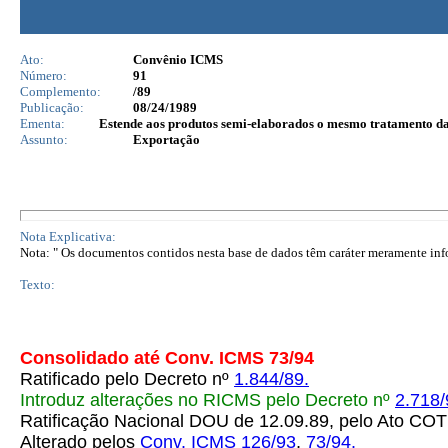
Ato:
Convênio ICMS
Número:
91
Complemento:
/89
Publicação:
08/24/1989
Ementa:
Estende aos produtos semi-elaborados o mesmo tratamento da
Assunto:
Exportação
Nota Explicativa:
Nota: " Os documentos contidos nesta base de dados têm caráter meramente infor
Texto:
Consolidado até Conv. ICMS 73/94
Ratificado pelo Decreto nº
1.844/89.
Introduz alterações no RICMS pelo Decreto nº
2.718/
Ratificação Nacional DOU de 12.09.89, pelo Ato 
Alterado pelos
Conv. ICMS 126/93
,
73/94.