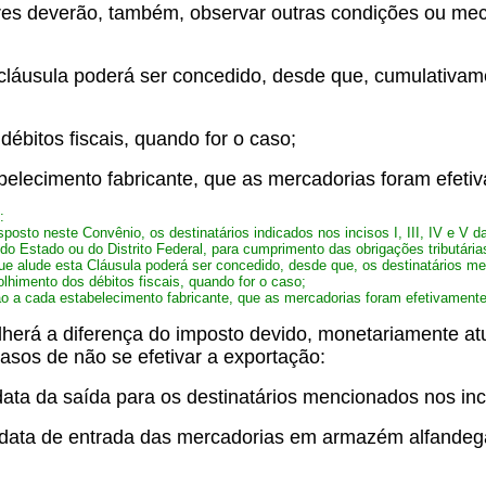
iores deverão, também, observar outras condições ou me
 cláusula poderá ser concedido, desde que, cumulativam
débitos fiscais, quando for o caso;
belecimento fabricante, que as mercadorias foram efeti
:
posto neste Convênio, os destinatários indicados nos incisos I, III, IV e V 
o Estado ou do Distrito Federal, para cumprimento das obrigações tributárias
que alude esta Cláusula poderá ser concedido, desde que, os destinatários 
colhimento dos débitos fiscais, quando for o caso;
ão a cada estabelecimento
fabricante, que as mercadorias foram efetivament
herá a diferença do imposto devido, monetariamente atu
casos de não se efetivar a exportação:
ata da saída para os destinatários mencionados nos inciso
a data de entrada das mercadorias em armazém alfandega