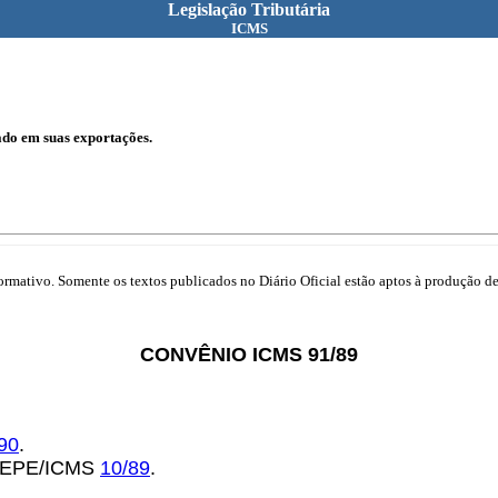
Legislação Tributária
ICMS
do em suas exportações.
mativo. Somente os textos publicados no Diário Oficial estão aptos à produção de 
CONVÊNIO ICMS 91/89
90
.
COTEPE/ICMS
10/89
.