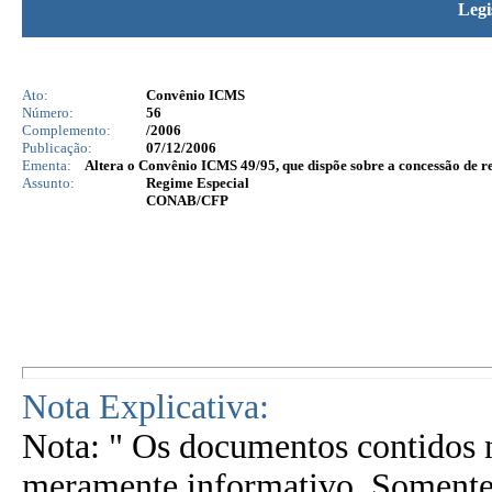
Legi
Ato:
Convênio ICMS
Número:
56
Complemento:
/2006
Publicação:
07/12/2006
Ementa:
Altera o Convênio ICMS 49/95, que dispõe sobre a concessão de 
Assunto:
Regime Especial
CONAB/CFP
Nota Explicativa:
Nota: " Os documentos contidos n
meramente informativo. Somente 