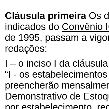
Cláusula primeira
Os di
indicados do
Convênio 
de 1995, passam a vigo
redações:
I – o inciso I da cláusula
“I - os estabelecimen
preencherão mensalme
Demonstrativo de Estoq
por estabelecimento, re