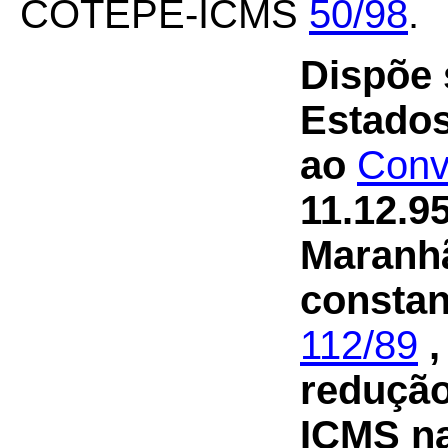
COTEPE-ICMS
50/98
.
Dispõe 
Estados
ao
Conv
11.12.9
Maranhã
consta
112/89
,
redução
ICMS na