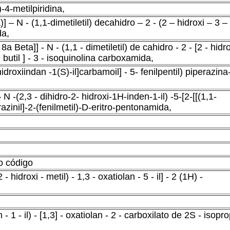
-4-metilpiridina,
– N - (1,1-dimetiletil) decahidro – 2 - (2 – hidroxi – 3 –
da,
a Beta]] - N - (1,1 - dimetiletil) de cahidro - 2 - [2 - hidro
o) butil ] - 3 - isoquinolina carboxamida,
hidroxiindan -1(S)-il]carbamoil] - 5- fenilpentil) piperazina
N -(2,3 - dihidro-2- hidroxi-1H-inden-1-il) -5-[2-[[(1,1-
erazinil]-2-(fenilmetil)-D-eritro-pentonamida,
o código
 hidroxi - metil) - 1,3 - oxatiolan - 5 - il] - 2 (1H) -
- 1 - il) - [1,3] - oxatiolan - 2 - carboxilato de 2S - isoprop