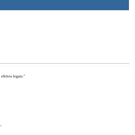
efeitos legais."
1
.