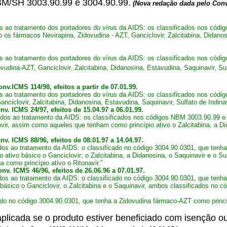
 NBM/SH 3003.90.99 e 3004.90.99.
(Nova redação dada pelo Conv
ao tratamento dos portadores do vírus da AIDS: os classificados nos códi
os fármacos Nevirapina, Zidovudina - AZT, Ganciclovir, Zalcitabina, Didanosin
ao tratamento dos portadores do vírus da AIDS: os classificados nos cód
udina-AZT, Ganciclovir, Zalcitabina, Didanosina, Estavudina, Saquinavir, Sulf
nv.ICMS 114/98, efeitos a partir de 07.01.99.
 ao tratamento dos portadores do vírus da AIDS: os classificados nos cód
nciclovir, Zalcitabina, Didanosina, Estavudina, Saquinavir, Sulfato de Indinav
v. ICMS 24/97, efeitos de 15.04.97 a 06.01.99.
os ao tratamento da AIDS: os classificados nos códigos NBM 3003.90.99 e 
vir, assim como aqueles que tenham como princípio ativo o Zalcitabina, a Dida
v. ICMS 88/96, efeitos de 08.01.97 a 14.04.97.
 ao tratamento da AIDS: o classificado no código 3004.90.0301, que tenha 
ativo básico o Ganciclovir; o Zalcitabina, a Didanosina, o Saquinavir e o Sul
 como princípio ativo o Ritonavir.”
nv. ICMS 46/96, efeitos de 26.06.96 a 07.01.97.
s ao tratamento da AIDS: o classificado no código 3004.90.0301, que tenha
básico o Ganciclovir, o Zalcitabina e o Saquinavir, ambos classificados no c
do no código 3004.90.0301, que tenha a Zidovudina fármaco-AZT como princíp
aplicada se o produto estiver beneficiado com isenção 