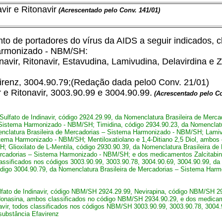
ir e Ritonavir
(Acrescentado pelo Conv. 141/01)
de portadores do vírus da AIDS a seguir indicados, cl
Harmonizado - NBM/SH:
inavir, Ritonavir, Estavudina, Lamivudina, Delavirdina e 
avirenz, 3004.90.79;(Redação dada pelo0 Conv. 21/01)
 e Ritonavir, 3003.90.99 e 3004.90.99.
(Acrescentado pelo Co
 Sulfato de Indinavir, código 2924.29.99, da Nomenclatura Brasileira de Mer
 Sistema Harmonizado - NBM/SH; Timidina, código 2934.90.23, da Nomenclat
enclatura Brasileira de Mercadorias – Sistema Harmonizado - NBM/SH; Lamiv
tema Harmonizado - NBM/SH; Mentiloxatiolano e 1,4-Ditiano 2,5 Diol, ambos c
 Glioxilato de L-Mentila, código 2930.90.39, da Nomenclatura Brasileira d
rcadorias – Sistema Harmonizado - NBM/SH; e dos medicamentos Zalcitabina, D
classificados nos códigos 3003.90.99, 3003.90.78, 3004.90.69, 3004.90.99, d
igo 3004.90.79, da Nomenclatura Brasileira de Mercadorias – Sistema Harm
lfato de Indinavir, código NBM/SH 2924.29.99, Nevirapina, código NBM/SH 2
asina, ambos classificados no código NBM/SH 2934.90.29, e dos medicamento
navir, todos classificados nos códigos NBM/SH 3003.90.99, 3003.90.78, 300
substância Efavirenz