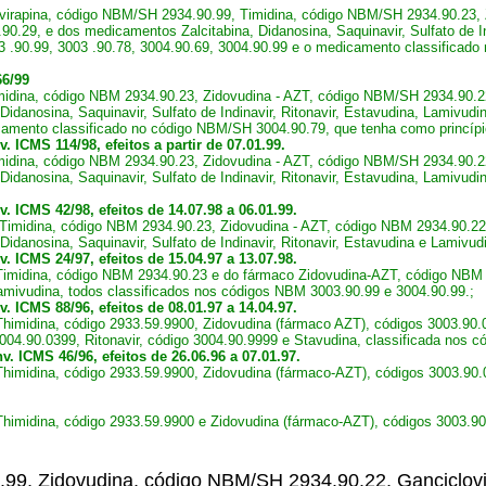
virapina, código NBM/SH 2934.90.99, Timidina, código NBM/SH 2934.90.23, 
29, e dos medicamentos Zalcitabina, Didanosina, Saquinavir, Sulfato de Indi
 .90.99, 3003 .90.78, 3004.90.69, 3004.90.99 e o medicamento classificado
66/99
imidina, código NBM 2934.90.23, Zidovudina - AZT, código NBM/SH 2934.90.
idanosina, Saquinavir, Sulfato de Indinavir, Ritonavir, Estavudina, Lamivudin
amento classificado no código NBM/SH 3004.90.79, que tenha como princípio
v.
ICMS 114/98
,
efeitos a partir de 07.01.99.
imidina, código NBM 2934.90.23, Zidovudina - AZT, código NBM/SH 2934.90.
idanosina, Saquinavir, Sulfato de Indinavir, Ritonavir, Estavudina, Lamivud
. ICMS 42/98, efeitos de 14.07.98 a 06.01.99.
s Timidina, código NBM 2934.90.23, Zidovudina - AZT, código NBM 2934.90.2
Didanosina, Saquinavir, Sulfato de Indinavir, Ritonavir, Estavudina e Lamivu
. ICMS 24/97, efeitos de 15.04.97 a 13.07.98.
s Timidina, código NBM 2934.90.23 e do fármaco Zidovudina-AZT, código NBM 
 Lamivudina, todos classificados nos códigos NBM 3003.90.99 e 3004.90.99.;
. ICMS 88/96, efeitos de 08.01.97 a 14.04.97.
Thimidina, código 2933.59.9900, Zidovudina (fármaco AZT), códigos 3003.90.0
 3004.90.0399, Ritonavir, código 3004.90.9999 e Stavudina, classificada nos 
v. ICMS 46/96, efeitos de 26.06.96 a 07.01.97.
 Thimidina, código 2933.59.9900, Zidovudina (fármaco-AZT), códigos 3003.90.
 Thimidina, código 2933.59.9900 e Zidovudina (fármaco-AZT), códigos 3003.9
.99, Zidovudina, código NBM/SH 2934.90.22, Ganciclov