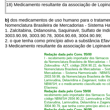
18) Medicamento resultante da associação de Lopinav
b)
dos medicamentos de uso humano para o tratamento 
Nomenclatura Brasileira de Mercadorias - Sistema 
1. Zalcitabina, Didanosina, Saquinavir, Sulfato de Ind
3003.90.99, 3003.90.78, 3004.90.69, 3004.90.99;
2. o que tenha como princípio ativo a substância Ef
3 Medicamento resultante da associação de Lopinavir
Redação dada pelo Conv. 95/00
I - recebimento pelo importador dos fármacos
da Nomenclatura Brasileira de Mercadorias –
Zidovudina - AZT, código 2934.90.22, da Nom
Nomenclatura Brasileira de Mercadorias – Sis
Mercadorias – Sistema Harmonizado - NBM/SH;
2933.59.99, da Nomenclatura Brasileira de Me
Lamivudina, Delavirdina e Ziagenavir, todos 
NBM/SH; e o medicamento classificado no cód
Efavirenz.
Redação dada pelo Conv 59/00
recebimento pelo importador dos fármacos Su
código NBM/SH 2934.90.22, Lamivudina e Didon
Estavudina, Lamivudina, Delavirdina e Ziage
3004.90.79, que tenha como princípio ativo a 
Redação dada pelo Conv. 96/99