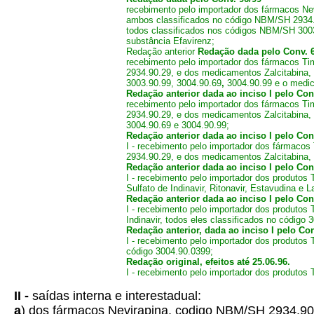
recebimento pelo importador dos fármacos Ne
ambos classificados no código NBM/SH 2934.90.
todos classificados nos códigos NBM/SH 3003
substância Efavirenz;
Redação anterior
Redação dada pelo Conv. 
recebimento pelo importador dos fármacos T
2934.90.29, e dos medicamentos Zalcitabina, D
3003.90.99, 3004.90.69
,
3004.90.99 e o medic
Redação anterior dada ao inciso I pelo Con
recebimento pelo importador dos fármacos T
2934.90.29, e dos medicamentos Zalcitabina, D
3004.90.69 e 3004.90.99;
Redação anterior dada ao inciso I pelo Conv
I - recebimento pelo importador dos fármaco
2934.90.29, e dos medicamentos Zalcitabina, 
Redação anterior dada ao inciso I pelo Conv
I - recebimento pelo importador dos produto
Sulfato de Indinavir, Ritonavir, Estavudina e
Redação anterior dada ao inciso I pelo Conv
I - recebimento pelo importador dos produtos 
Indinavir, todos eles classificados no código
Redação anterior, dada ao inciso I pelo Con
I - recebimento pelo importador dos produtos
código 3004.90.0399;
Redação original, efeitos até 25.06.96.
I - recebimento pelo importador dos produtos
II -
saídas interna e interestadual:
a
) dos fármacos Nevirapina, codigo NBM/SH 2934.90