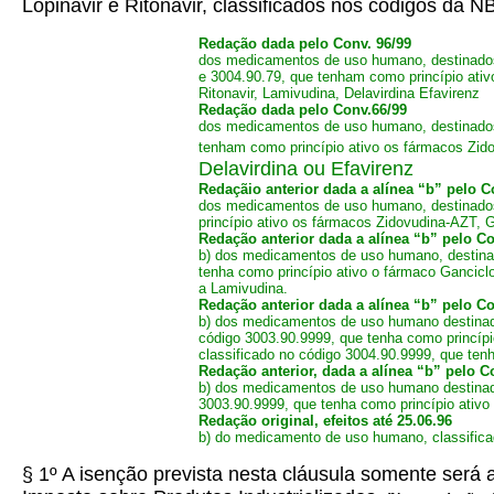
Lopinavir e Ritonavir, classificados nos códigos da
Redação dada pelo Conv. 96/99
dos medicamentos de uso humano, destinados 
e 3004.90.79, que tenham como princípio ativo 
Ritonavir, Lamivudina, Delavirdina Efavirenz
Redação dada pelo Conv.66/99
dos medicamentos de uso humano, destinados 
tenham como princípio ativo os fármacos Zidov
Delavirdina ou Efavirenz
Redaçãio anterior dada a alínea “b” pelo Co
dos medicamentos de uso humano, destinados
princípio ativo os fármacos Zidovudina-AZT, Ga
Redação anterior dada a alínea “b” pelo Con
b) dos medicamentos de uso humano, destinad
tenha como princípio ativo o fármaco Ganciclo
a Lamivudina.
Redação anterior dada a alínea “b” pelo Con
b) dos medicamentos de uso humano destinados
código 3003.90.9999, que tenha como princípio 
classificado no código 3004.90.9999, que tenha
Redação anterior, dada a alínea “b” pelo Co
b) dos medicamentos de uso humano destinado
3003.90.9999, que tenha como princípio ativo 
Redação original, efeitos até 25.06.96
b) do medicamento de uso humano, classifica
§ 1º A isenção prevista nesta cláusula somente será 