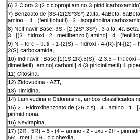
6) 2-Cloro-3-(2-ciclopropilamino-3-piridilcarboxamido)
7) Benzoato de [3S-(2(2S*3S*) 2alfa, 4aBeta, 8aBeta)] 
amino – 4 - (feniltiobutil) –3 - isoquinolina carboxami
8) Nelfinavir Base: 3S - [2 (2S*,3S*) , 3 alfa, 4a Beta, 8
3 - [(3 - hidroxi - 2 - metilbenzoil) amino] - 4 - (fenilti
9) N – terc – butil - 1-(2(S) – hidroxi - 4-(R)-[N-[(2) – 
2(S)-carboxamida,
10) Indinavir : Base:[1(1S,2R),5(S)] -2,3,5 – trideoxi – 
dimetiletil) -amino] carbonil]-4-(3-piridinilmetil)-1-pip
11) Citosina,
12) Zidovudina - AZT,
13) Timidina,
14) Lamivudina e Didonasina, ambos classificados n
15) 2 - Hidroxibenzoato de (2R-cis) - 4 - amino - 1 - [2 -
pirimidinona,
16) Nevirapina,
17) (2R , 5R) – 5 - (4 – amino - 2 - oxo - 2H - pirimidin 
5R - metil -1R - ciclohexila,