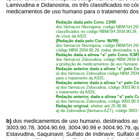
Lamivudina e Didanosina, os três classificados no c
medicamentos de uso humano para o tratamento dos 
Redação dada pelo Conv. 13/00
dos fármacos Nevirapina, codigo NBM/SH 2934
classificados no código NBM/SH 2934.90.29, 
do vírus da AIDS
(Redação dada pelo Conv. 96/99)
dos fármacos Nevirapina, código NBM/SH 2934
código NBM 2934.90.29, todos destinados a 
Redação dada a alínea “a” pelo Conv. ICMS 4
dos fármacos Zidovudina, código NBM 2934.90
a produção de medicamentos de uso humano pa
Redação anterior dada a alínea “a” pelo Con
a) dos fármacos Zidovudina código NBM 2934
para o tratamento da AIDS;
Redação anterior dada a alínea “a“ pelo Con
a) dos fármacos Zidovudina, código 3003.90.
o tratamento da AIDS;
Redação anterior, dada a alínea “a” pelo Co
a) dos fármacos Zidovudina, código 3003.90.
Redação original
, efeitos até 25.06.96.
a) da Zidovudina (fármaco-AZT), código 3003
b)
dos medicamentos de uso humano, destinados ao tr
3003.90.78, 3004.90.69, 3004.90.99 e 3004.90.79, que
Estavudina, Saquinavir, Sulfato de Indinavir, Sulfato