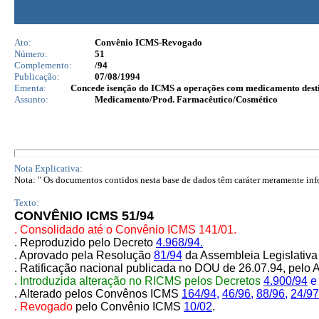
Ato:
Convênio ICMS-Revogado
Número:
51
Complemento:
/94
Publicação:
07/08/1994
Ementa:
Concede isenção do ICMS a operações com medicamento desti
Assunto:
Medicamento/Prod. Farmacêutico/Cosmético
Nota Explicativa:
Nota: " Os documentos contidos nesta base de dados têm caráter meramente infor
Texto:
CONVÊNIO ICMS 51/94
. Consolidado até o Convênio ICMS 141/01.
. Reproduzido pelo Decreto
4.968/94.
. Aprovado pela Resolução
81/94
da Assembleia Legislativa
. Ratificação nacional publicada no DOU de 26.07.94, pe
. Introduzida alteração no RICMS pelo
s
Decretos
4.900/94
. Alterado pelos Convênos ICMS
164/94
,
46/96
,
88/96
,
24/97
. Revogado
pelo Convênio ICMS
10/02
.