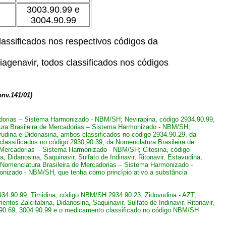
3003.90.99 e
3004.90.99
assificados nos respectivos códigos da
Ziagenavir, todos classificados nos códigos
nv.141/01)
cadorias – Sistema Harmonizado - NBM/SH; Nevirapina, código 2934.90.99,
ura Brasileira de Mercadorias – Sistema Harmonizado - NBM/SH;
udina e Didonasina, ambos classificados no código 2934.90.29, da
lassificados no código 2930,90.39, da Nomenclatura Brasileira de
e Mercadorias – Sistema Harmonizado - NBM/SH; Citosina, código
idanosina, Saquinavir, Sulfato de Indinavir, Ritonavir, Estavudina,
a Nomenclatura Brasileira de Mercadorias – Sistema Harmonizado -
onizado - NBM/SH, que tenha como princípio ativo a substância
934.90.99, Timidina, código NBM/SH 2934.90.23, Zidovudina - AZT,
s Zalcitabina, Didanosina, Saquinavir, Sulfato de Indinavir, Ritonavir,
4.90.69, 3004.90.99 e o medicamento classificado no código NBM/SH