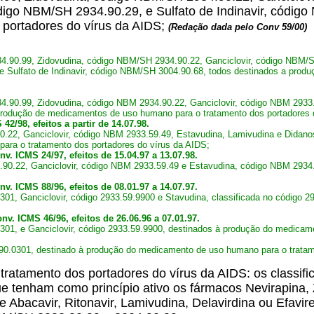
ódigo NBM/SH 2934.90.29, e Sulfato de Indinavir, códi
portadores do vírus da AIDS;
(Redação dada pelo Conv 59/00)
.90.99, Zidovudina, código NBM/SH 2934.90.22, Ganciclovir, código NBM/SH
e Sulfato de Indinavir, código NBM/SH 3004.90.68, todos destinados a prod
.90.99, Zidovudina, código NBM 2934.90.22, Ganciclovir, código NBM 2933.5
produção de medicamentos de uso humano para o tratamento dos portadores 
2/98, efeitos a partir de 14.07.98.
.22, Ganciclovir, código NBM 2933.59.49, Estavudina, Lamivudina e Didanos
ra o tratamento dos portadores do vírus da AIDS;
v. ICMS 24/97, efeitos de 15.04.97 a 13.07.98.
.90.22, Ganciclovir, código NBM 2933.59.49 e Estavudina, código NBM 293
v. ICMS 88/96, efeitos de 08.01.97 a 14.07.97.
0301, Ganciclovir, código 2933.59.9900 e Stavudina, classificada no código
nv. ICMS 46/96, efeitos de 26.06.96 a 07.01.97.
0301, e Ganciclovir, código 2933.59.9900, destinados à produção do medica
.90.0301, destinado à produção do medicamento de uso humano para o trata
atamento dos portadores do vírus da AIDS: os classif
 tenham como princípio ativo os fármacos Nevirapina, Z
 de Abacavir, Ritonavir, Lamivudina, Delavirdina ou Efav