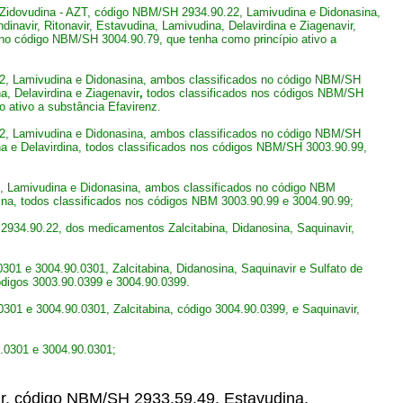
Zidovudina - AZT, código NBM/SH 2934.90.22, Lamivudina e Didonasina,
navir, Ritonavir, Estavudina, Lamivudina, Delavirdina e Ziagenavir,
 no código NBM/SH 3004.90.79, que tenha como princípio ativo a
22, Lamivudina e Didonasina, ambos classificados no código NBM/SH
a, Delavirdina
e Ziagenavir
,
todos classificados nos códigos NBM/SH
 ativo a substância Efavirenz.
22, Lamivudina e Didonasina, ambos classificados no código NBM/SH
ina e Delavirdina, todos classificados nos códigos NBM/SH 3003.90.99,
2, Lamivudina e Didonasina, ambos classificados no código NBM
dina, todos classificados nos códigos NBM 3003.90.99 e 3004.90.99;
2934.90.22, dos medicamentos Zalcitabina, Didanosina, Saquinavir,
301 e 3004.90.0301, Zalcitabina, Didanosina, Saquinavir e Sulfato de
códigos 3003.90.0399 e 3004.90.0399.
0301 e 3004.90.0301, Zalcitabina, código 3004.90.0399, e Saquinavir,
0.0301 e 3004.90.0301;
ir, código NBM/SH 2933.59.49, Estavudina,