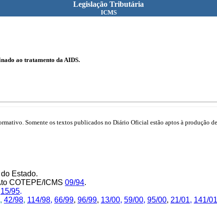
Legislação Tributária
ICMS
nado ao tratamento da AIDS.
mativo. Somente os textos publicados no Diário Oficial estão aptos à produção de 
 do Estado.
lo Ato COTEPE/ICMS
09/94
.
e
15/95
.
,
42/98
,
114/98
,
66/99
,
96/99
,
13/00
,
59/00,
95/00
,
21/01,
141/0