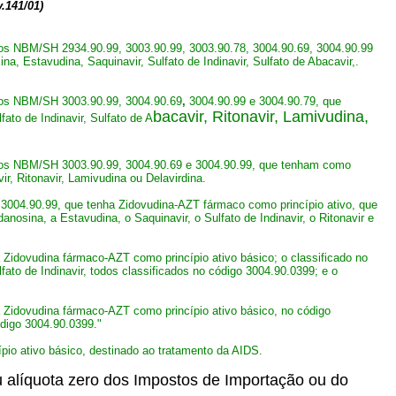
.141/01)
gos NBM/SH 2934.90.99, 3003.90.99, 3003.90.78, 3004.90.69, 3004.90.99
a, Estavudina, Saquinavir, Sulfato de Indinavir, Sulfato de Abacavir,.
igos NBM/SH 3003.90.99, 3004.90.69
,
3004.90.99
e 3004.90.79, que
bacavir, Ritonavir, Lamivudina,
ato de Indinavir, Sulfato de A
igos NBM/SH 3003.90.99, 3004.90.69 e 3004.90.99, que tenham como
ir, Ritonavir, Lamivudina ou Delavirdina
.
3004.90.99, que tenha Zidovudina-AZT fármaco como princípio ativo, que
nosina, a Estavudina, o Saquinavir, o Sulfato de Indinavir, o Ritonavir e
Zidovudina fármaco-AZT como princípio ativo básico; o classificado no
fato de Indinavir, todos classificados no código 3004.90.0399; e o
 Zidovudina fármaco-AZT como princípio ativo básico, no código
ódigo 3004.90.0399."
io ativo básico, destinado ao tratamento da AIDS.
ou alíquota zero dos Impostos de Importação ou do