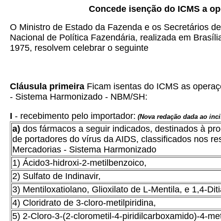
Concede isenção do ICMS a op
O Ministro de Estado da Fazenda e os Secretários d
Nacional de Política Fazendária, realizada em Brasíl
1975, resolvem celebrar o seguinte
Cláusula primeira
Ficam isentas do ICMS as operaçõ
- Sistema Harmonizado - NBM/SH:
I
- recebimento pelo importador:
(Nova redação dada ao inci
a)
dos fármacos a seguir indicados, destinados à 
de portadores do vírus da AIDS, classificados nos r
Mercadorias - Sistema Harmonizado
1) Ácido3-hidroxi-2-metilbenzoico,
2) Sulfato de Indinavir,
3) Mentiloxatiolano, Glioxilato de L-Mentila, e 1,4-Dit
4) Cloridrato de 3-cloro-metilpiridina,
5) 2-Cloro-3-(2-clorometil-4-piridilcarboxamido)-4-meti