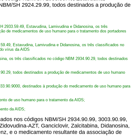
go NBM/SH 2924.29.99, todos destinados a produção de
 2933.59.49, Estavudina, Lamivudina e Didanosina, os três
ução de medicamentos de uso humano para o tratamento dos portadores
9.49, Estavudina, Lamivudina e Didanosina, os três classificados no
do vírus da AIDS
ina, os três classificados no código NBM 2934.90.29, todos destinados
4.90.29, todos destinados a produção de medicamentos de uso humano
 2933.90.9000, destinados à produção do medicamento de uso humano para
mento de uso humano para o tratamento da AIDS;
mento da AIDS;
icados nos códigos NBM/SH 2934.90.99, 3003.90.99,
idovudina-AZT, Ganciclovir, Zalcitabina, Didanosina,
irenz, e o medicamento resultante da associação de