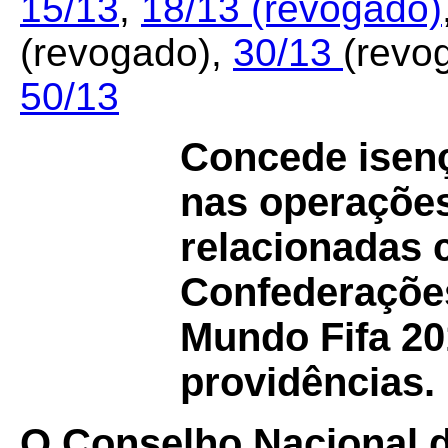
15/13
,
18/13
(revogado)
(revogado),
30/13
(revo
50/13
Concede isen
nas operações
relacionadas
Confederações
Mundo Fifa 20
providências.
O Conselho Nacional de