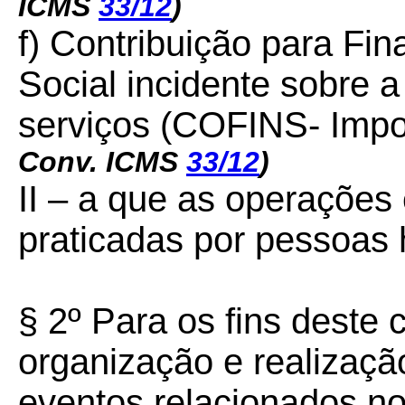
ICMS
33/12
)
f) Contribuição para Fi
Social incidente sobre 
serviços (COFINS- Impo
Conv. ICMS
33/12
)
II – a que as operações
praticadas por pessoas
§ 2º Para os fins deste
organização e realizaçã
eventos relacionados no 