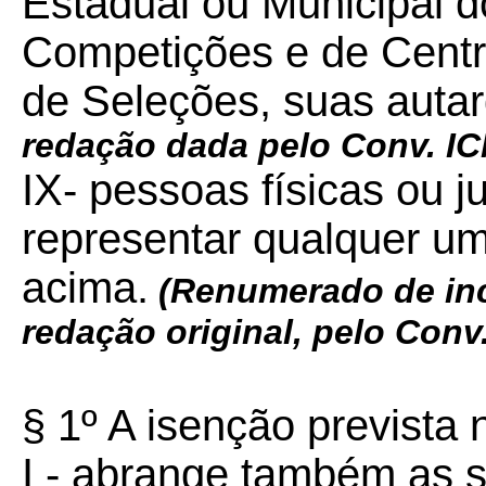
Estadual ou Municipal d
Competições e de Centr
de Seleções, suas auta
redação dada pelo Conv. 
IX- pessoas físicas ou j
representar qualquer u
acima.
(Renumerado de inci
redação original, pelo Con
§ 1º A isenção prevista 
I - abrange também as 