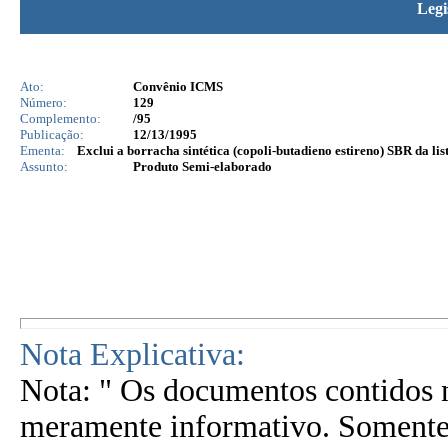
Legi
Ato:
Convênio ICMS
Número:
129
Complemento:
/95
Publicação:
12/13/1995
Ementa:
Exclui a borracha sintética (copoli-butadieno estireno) SBR da l
Assunto:
Produto Semi-elaborado
Nota Explicativa:
Nota: " Os documentos contidos n
meramente informativo. Somente 