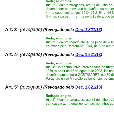
Redação original:
Art. 2°
Ficam prorrogados, até 31 de julho de
devendo ser promovida a alteração nos respec
I – no caput dos artigos 64-D, 64-J, 64-L, 64
II – nos incisos I, II e III e no § 18 do artig
Art. 3
°
(revogado)
(Revogado pelo
Dec. 1.821/13
)
Redação original:
Art. 3°
Fica prorrogado até 31 de julho de 20
aprovado pelo Decreto n° 1.944, de 6 de outub
Art. 4º
(revogado)
(Revogado pelo
Dec. 1.821/13
)
Redação original:
Art. 4º
Os contribuintes interessados na fruiç
1989, a partir de 1º de agosto de 2003, inclu
deverão apresentar à GCST/SARET, até 30 de 
Parágrafo único A fruição do benefício, poré
Art. 5°
(revogado)
(Revogado pelo
Dec. 1.821/13
)
Redação original:
Art. 5°
Ficam prorrogados, até 31 de julho de
sua cassação, a qualquer tempo, por infração 