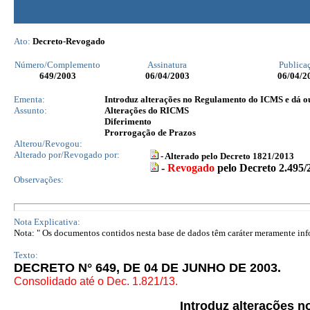
Ato:
Decreto-Revogado
Número/Complemento
Assinatura
Publica
649
/2003
06/04/2003
06/04/2
Ementa:
Introduz alterações no Regulamento do ICMS e dá ou
Assunto:
Alterações do RICMS
Diferimento
Prorrogação de Prazos
Alterou/Revogou:
Alterado por/Revogado por:
- Alterado pelo Decreto 1821/2013
-
Revogado
pelo Decreto 2.495/
Observações:
Nota Explicativa:
Nota: " Os documentos contidos nesta base de dados têm caráter meramente infor
Texto:
DECRETO N° 649, DE 04 DE JUNHO DE 2003.
Consolidado até o Dec. 1.821/13.
Introduz alterações 