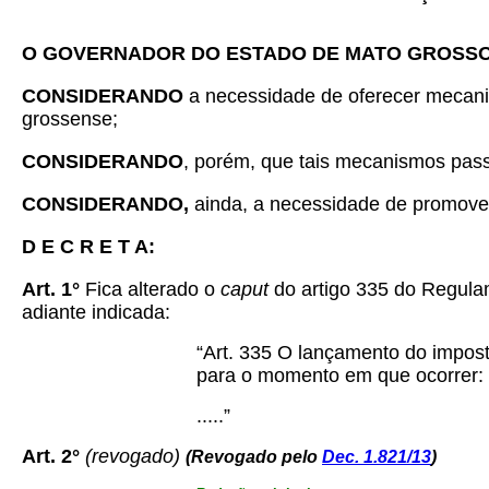
O GOVERNADOR DO ESTADO DE MATO GROSS
CONSIDERANDO
a necessidade de oferecer mecani
grossense;
CONSIDERANDO
, porém, que tais mecanismos pas
CONSIDERANDO,
ainda, a necessidade de promover
D E C R E T A:
Art. 1°
Fica alterado o
caput
do artigo 335 do Regula
adiante indicada:
“Art. 335 O lançamento do impost
para o momento em que ocorrer:
.....”
Art. 2°
(revogado)
(Revogado pelo
Dec. 1.821/13
)