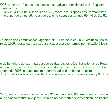
 2003, os prazos fixados nos dispositivos adiante mencionados do Regulamen
tivos textos:
-M, 64-N e 64-O; e no § 3° do artigo 335, todos das Disposições Permanentes;
o 52; no caput do artigo 56; no artigo 65; e no caput dos artigos 69, 74-B, 80, 8
03 o prazo dos comunicados vigentes em 31 de maio de 2003, emitidos nos t
ro de 1989, ressalvada a sua cassação a qualquer tempo por infração à legisl
ão do benefício de que trata o artigo 52 das Disposições Transitórias do Re
sive aqueles que, na data da publicação do presente, sejam detentores de Co
junho de 2003, os documentos mencionados no referido preceito.
m, fica condicionada à publicação do comunicado na forma exigida no § 9° do
 2003, os comunicados em vigor em 31 de maio de 2003, emitidos com fundam
a legislação tributária vigente, bem como por motivo superveniente no interes