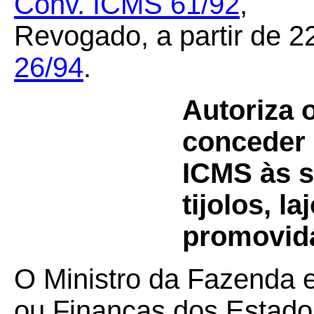
Conv. ICMS 61/92
,
Revogado, a partir de 2
26/94
.
Autoriza 
conceder 
ICMS às s
tijolos, l
promovida
O Ministro da Fazenda 
ou Finanças dos Estados