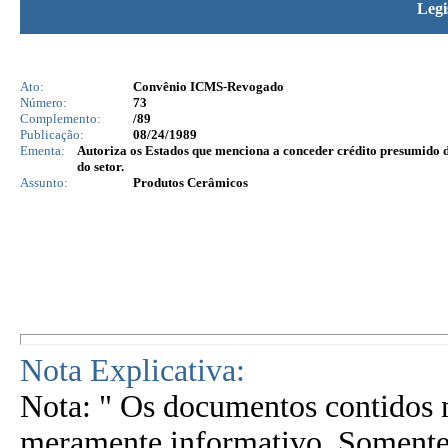
Legi
Ato:
Convênio ICMS-Revogado
Número:
73
Complemento:
/89
Publicação:
08/24/1989
Ementa:
Autoriza os Estados que menciona a conceder crédito presumido do 
do setor.
Assunto:
Produtos Cerâmicos
Nota Explicativa:
Nota: " Os documentos contidos n
meramente informativo. Somente 