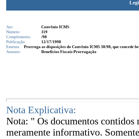
Legi
Ato:
Convênio ICMS
Número:
119
Complemento:
/98
Publicação:
12/17/1998
Ementa:
Prorroga as disposições do Convênio ICMS 38/98, que concede ben
Assunto:
Benefícios Fiscais-Prorrogação
Nota Explicativa:
Nota: " Os documentos contidos n
meramente informativo. Somente 