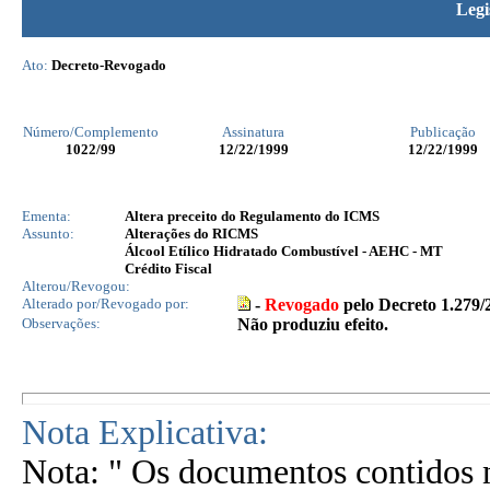
Legi
Ato:
Decreto-Revogado
Número/Complemento
Assinatura
Publicação
1022
/99
12/22/1999
12/22/1999
Ementa:
Altera preceito do Regulamento do ICMS
Assunto:
Alterações do RICMS
Álcool Etílico Hidratado Combustível - AEHC - MT
Crédito Fiscal
Alterou/Revogou:
Alterado por/Revogado por:
-
Revogado
pelo
Decreto 1.279/
Observações:
Não produziu efeito.
Nota Explicativa:
Nota: " Os documentos contidos n