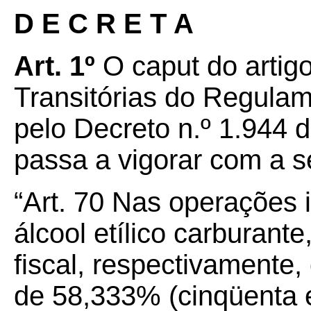
D E C R E T A
Art. 1º
O caput do artig
Transitórias do Regula
pelo Decreto n.º 1.944 
passa a vigorar com a s
“Art. 70 Nas operações 
álcool etílico carburant
fiscal, respectivamente,
de 58,333% (cinqüenta e 