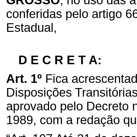
GROSSO
, no uso das a
conferidas pelo artigo 66
Estadual,
D E C R E T A:
Art. 1º
Fica acrescentad
Disposições Transitóri
aprovado pelo Decreto n
1989, com a redação qu