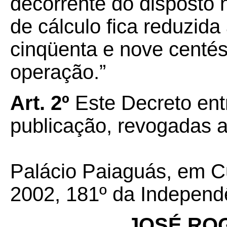
decorrente do disposto
de cálculo fica reduzida
cinqüenta e nove centés
operação.”
Art. 2º
Este Decreto ent
publicação, revogadas a
Palácio Paiaguás, em C
2002, 181º da Independê
JOSÉ RO