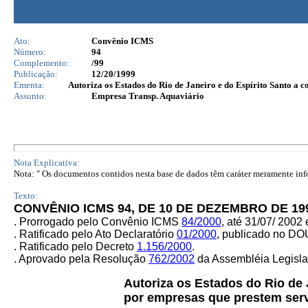
Ato:
Convênio ICMS
Número:
94
Complemento:
/99
Publicação:
12/20/1999
Ementa:
Autoriza os Estados do Rio de Janeiro e do Espírito Santo a 
Assunto:
Empresa Transp. Aquaviário
Nota Explicativa:
Nota: " Os documentos contidos nesta base de dados têm caráter meramente infor
Texto:
CONVÊNIO ICMS 94, DE 10 DE DEZEMBRO DE 19
.
Prorrogado pelo Convênio ICMS
84/2000
, até 31/07/ 200
. Ratificado pelo Ato Declarató
rio
01/2000
, publicado no DO
. Ratificado pelo Decreto
1.156/2000
.
. Aprovado pela Resolução
762/2002
da Assembléia Legislat
Autoriza os Estados do Rio de
por empresas que prestem serv