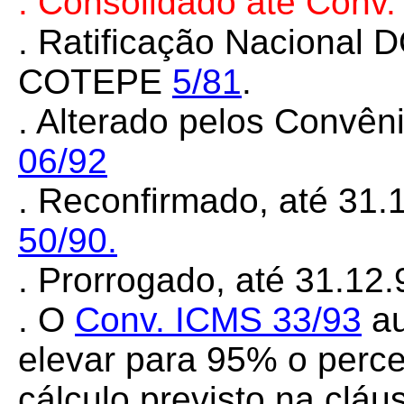
. Consolidado até Conv.
. Ratificação Nacional 
COTEPE
5/81
.
. Alterado pelos Convê
06/92
. Reconfirmado, até 31.
50/90.
. Prorrogado, até 31.12.
. O
Conv. ICMS 33/93
au
elevar para 95% o perc
cálculo previsto na cláus