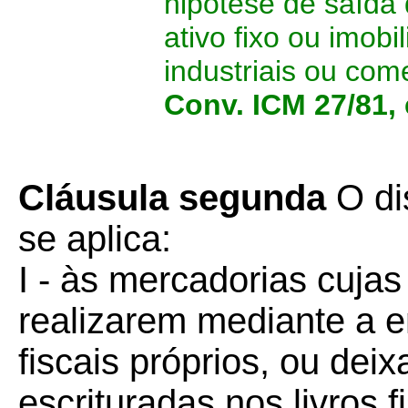
hipótese de saída
ativo fixo ou imob
industriais ou com
Conv. ICM 27/81, 
Cláusula segunda
O di
se aplica:
I - às mercadorias cuja
realizarem mediante a 
fiscais próprios, ou dei
escrituradas nos livros f