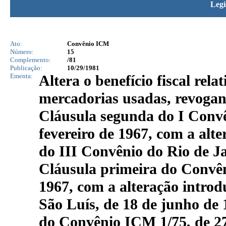
Legi
Ato:
Convênio ICM
Número:
15
Complemento:
/81
Publicação:
10/29/1981
Ementa:
Altera o benefício fiscal rel
mercadorias usadas, revogan
Cláusula segunda do I Convê
fevereiro de 1967, com a alt
do III Convênio do Rio de Ja
Cláusula primeira do Convêni
1967, com a alteração intro
São Luís, de 18 de junho de 
do Convênio ICM 1/75, de 27 