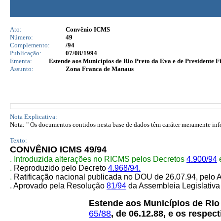
Ato:
Convênio ICMS
Número:
49
Complemento:
/94
Publicação:
07/08/1994
Ementa:
Estende aos Municípios de Rio Preto da Eva e de Presidente Fi
Assunto:
Zona Franca de Manaus
Nota Explicativa:
Nota: " Os documentos contidos nesta base de dados têm caráter meramente infor
Texto:
CONVÊNIO ICMS 49/94
. Introduzida alterações no RICMS pelos Decretos
4.900/94
.
Reproduzido pelo Decreto
4.968/94.
.
Ratificação nacional publicada no DOU de 26.07.94, pe
. Aprovado pela Resolução
81/94
da Assembleia Legislativa
Estende aos Municípios de Rio
65/88
, de 06.12.88, e os respec