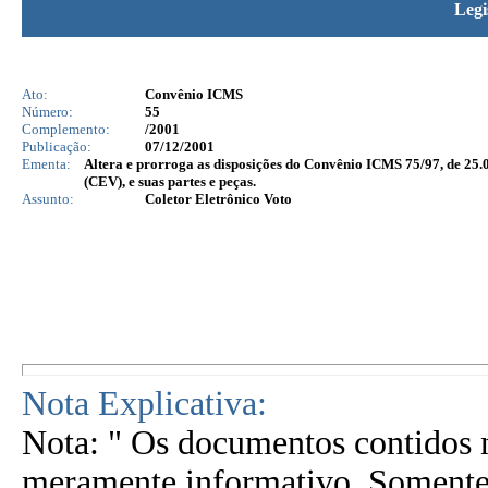
Legi
Ato:
Convênio ICMS
Número:
55
Complemento:
/2001
Publicação:
07/12/2001
Ementa:
Altera e prorroga as disposições do Convênio ICMS 75/97, de 25.
(CEV), e suas partes e peças.
Assunto:
Coletor Eletrônico Voto
Nota Explicativa:
Nota: " Os documentos contidos n
meramente informativo. Somente 