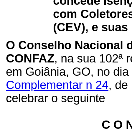
concede isen
com Coletores
(CEV), e suas 
O Conselho Nacional d
CONFAZ
, na sua 102ª r
em Goiânia, GO, no dia 
Complementar n 24
, de
celebrar o seguinte
C O N