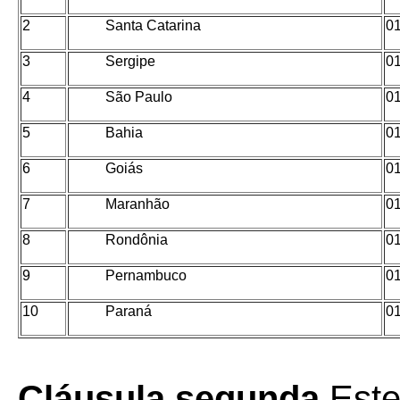
2
Santa Catarina
01
3
Sergipe
01
4
São Paulo
01
5
Bahia
01
6
Goiás
01
7
Maranhão
01
8
Rondônia
01
9
Pernambuco
01
10
Paraná
01
Cláusula segunda
Este