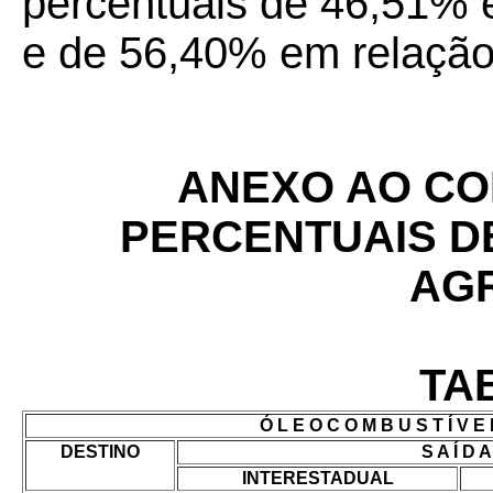
percentuais de 46,51% 
e de 56,40% em relação
ANEXO AO CON
PERCENTUAIS D
AG
TAB
Ó L E O C O M B U S T Í V E 
DESTINO
S A Í D A
INTERESTADUAL