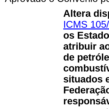
Altera di
ICMS 105
os Estados
atribuir 
de petról
combustíve
situados 
Federação
responsáv