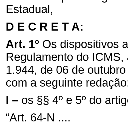
Estadual,
D E C R E T A:
Art. 1º
Os dispositivos 
Regulamento do ICMS, a
1.944, de 06 de outubro
com a seguinte redação
I –
os §§ 4º e 5º do arti
“Art. 64-N ....