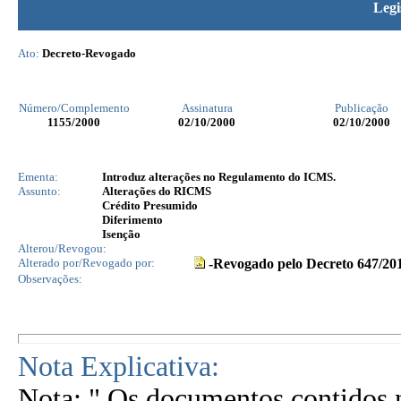
Legi
Ato:
Decreto-Revogado
Número/Complemento
Assinatura
Publicação
1155
/2000
02/10/2000
02/10/2000
Ementa:
Introduz alterações no Regulamento do ICMS.
Assunto:
Alterações do RICMS
Crédito Presumido
Diferimento
Isenção
Alterou/Revogou:
Alterado por/Revogado por:
-Revogado pelo Decreto 647/20
Observações:
Nota Explicativa:
Nota: " Os documentos contidos n