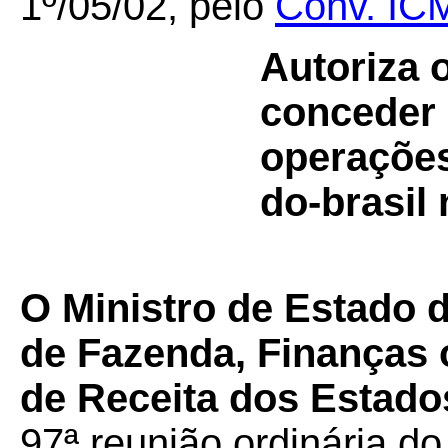
1º/05/02, pelo
Conv. IC
Autoriza 
conceder 
operações
do-brasil
O Ministro de Estado 
de Fazenda, Finanças 
de Receita dos Estados
97ª reunião ordinária d