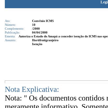
Legi
Ato:
Convênio ICMS
Número:
10
Complemento:
/2000
Publicação:
04/04/2000
Ementa:
Autoriza o Estado do Amapá a conceder isenção do ICMS nas opera
Assunto:
Hortifrutigranjeiro
Isenção
Nota Explicativa:
Nota: " Os documentos contidos n
meramente informativo. Somente 