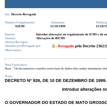
Ato:
Decreto-Revogado
Número/Complemento
Assinatura
Publica
926
/99
12/10/1999
12/10/1
Ementa:
Introduz alterações no regulamento do ICMS e dá ou
Assunto:
Alterações do RICMS
Alterou/Revogou:
Alterado por/Revogado por:
-
Revogado
pelo Decreto 2362/
Observações:
Nota Explicativa:
Nota: " Os documentos contidos nesta base de dados têm caráter meramente infor
Texto:
DECRETO Nº 926, DE 10 DE DEZEMBRO DE 1999.
Introduz alterações 
O GOVERNADOR DO ESTADO DE MATO GROSS