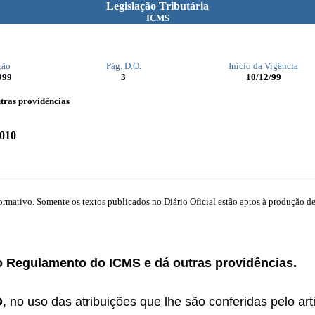
Legislação Tributária
ICMS
ção
Pág. D.O.
Início da Vigência
999
3
10/12/99
tras providências
2010
mativo. Somente os textos publicados no Diário Oficial estão aptos à produção de 
no Regulamento do ICMS e dá outras providências.
O
, no uso das atribuições que lhe são conferidas pelo arti