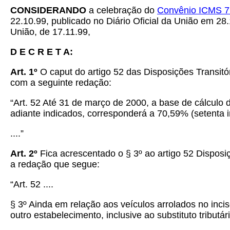
CONSIDERANDO
a celebração do
Convênio ICMS 7
22.10.99, publicado no Diário Oficial da União em 2
União, de 17.11.99,
D E C R E T A:
Art. 1º
O caput do artigo 52 das Disposições Transit
com a seguinte redação:
“Art. 52 Até 31 de março de 2000, a base de cálculo
adiante indicados, corresponderá a 70,59% (setenta i
....”
Art. 2º
Fica acrescentado o § 3º ao artigo 52 Dispos
a redação que segue:
“Art. 52 ....
§ 3º Ainda em relação aos veículos arrolados no inci
outro estabelecimento, inclusive ao substituto tribut