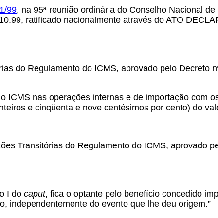
1/99
, na 95ª reunião ordinária do Conselho Nacional de 
8.10.99, ratificado nacionalmente através do ATO DECLA
órias do Regulamento do ICMS, aprovado pelo Decreto nº
 do ICMS nas operações internas e de importação com os
nteiros e cinqüenta e nove centésimos por cento) do val
ições Transitórias do Regulamento do ICMS, aprovado pe
so I do
caput
, fica o optante pelo benefício concedido im
ário, independentemente do evento que lhe deu origem.”