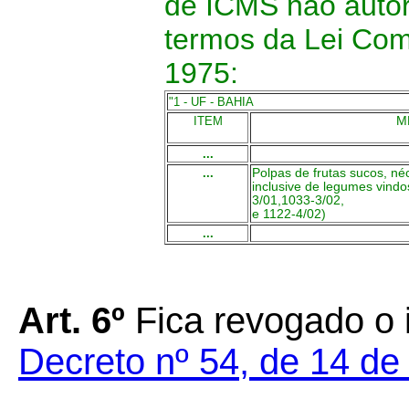
de ICMS não autor
termos da Lei Com
1975:
"1 - UF - BAHIA
ITEM
M
...
...
Polpas de frutas sucos, né
inclusive de legumes vindo
3/01,1033-3/02,
e 1122-4/02)
...
Art. 6º
Fica revogado o i
Decreto nº 54, de 14 de