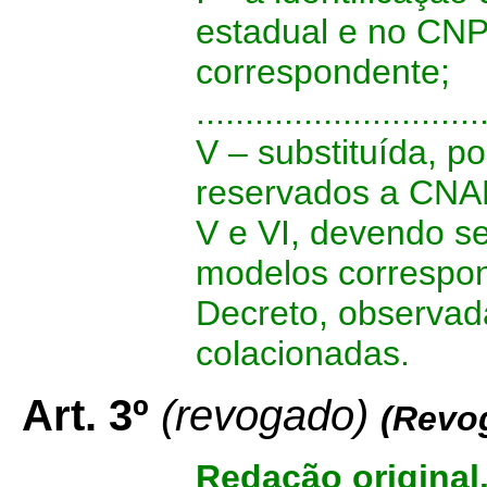
estadual e no CNP
correspondente;
.............................
V –
substituída, 
reservados a CNAE
V e VI, devendo s
modelos correspon
Decreto, observad
colacionadas.
Art. 3º
(revogado)
(Revo
Redação original