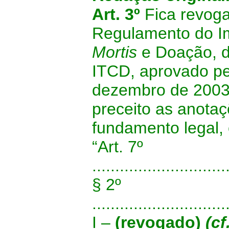
Art. 3º
Fica revoga
Regulamento do I
Mortis
e Doação, d
ITCD, aprovado pe
dezembro de 2003,
preceito as anotaç
fundamento legal,
“Art. 7º
.............................
§ 2º
.............................
I –
(revogado)
(c