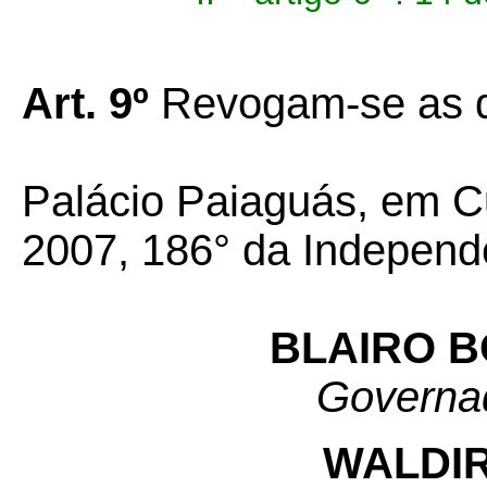
Art. 9º
Revogam-se as d
Palácio Paiaguás, em C
2007, 186° da Independ
BLAIRO 
Governa
WALDIR