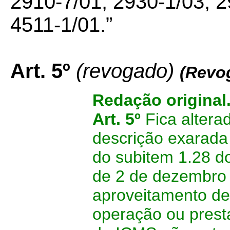
2910-7/01, 2930-1/03, 2
4511-1/01.”
Art. 5º
(revogado)
(Revo
Redação original
Art. 5º
Fica altera
descrição exarada
do subitem 1.28 d
de 2 de dezembro 
aproveitamento de
operação ou prest