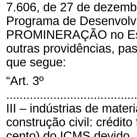
7.606, de 27 de dezembr
Programa de Desenvolv
PROMINERAÇÃO no Esta
outras providências, pa
que segue:
“Art. 3º
......................................
III – indústrias de mater
construção civil: crédito
cento) do ICMS devido,