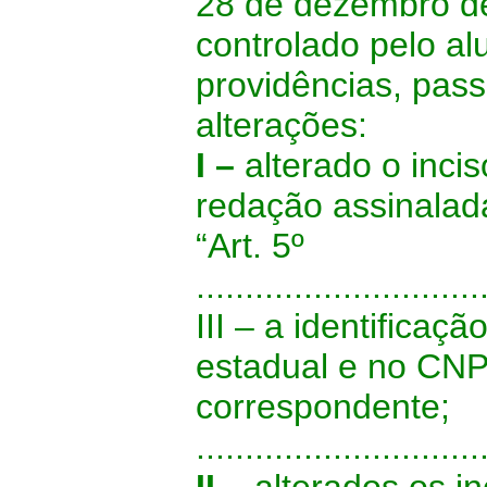
28 de dezembro d
controlado pelo al
providências, pass
alterações:
I –
alterado o incis
redação assinalad
“Art. 5º
.............................
III – a identificaçã
estadual e no CNP
correspondente;
.............................