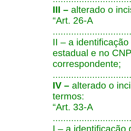
III –
alterado o inc
“Art. 26-A
.............................
II – a identificaçã
estadual e no CNP
correspondente;
.............................
IV –
alterado o inc
termos:
“Art. 33-A
.............................
I – a identificação