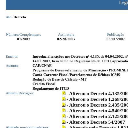
Legi
Ato:
Decreto
Número/Complemento
Assinatura
Publicação
81
/2007
02/28/2007
03/01/2007
Ementa:
Introduz alterações nos Decretos nº 4.135, de 04.04.2002, nº 
14.02.2007, bem como no Regulamento do ITCD, aprovado pe
Assunto:
CAE/CNAE
Programa de Desenvolvimento da Mineração - PROMI
Conta-Corrente Fiscal/Parcelamento de Débitos ICMS
Redução de Base de Cálculo - MT
Crédito Fiscal
Regulamento do ITCD
Alterou/Revogou:
- Alterou o Decreto 4.135/20
- Alterou o Decreto 1.268/20
- Alterou o Decreto 2.435/20
- Alterou o Decreto 4.540/20
- Alterou o Decreto 2.125/20
- Alterou o Decreto 54/2007
Alterado por/Revogado por:
- Alterado pelo Decreto 1.82