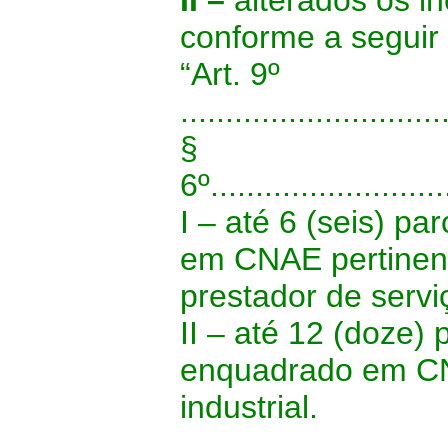
II –
alterados os inc
conforme a seguir 
“Art. 9º
.............................
§
6º...........................
I – até 6 (seis) p
em CNAE pertinent
prestador de servi
II – até 12 (doze) 
enquadrado em CN
industrial.
.............................