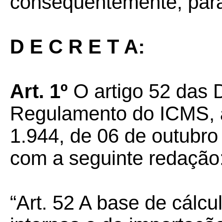
conseqüentemente, para 
D E C R E T A:
Art. 1º
O artigo 52 das 
Regulamento do ICMS, a
1.944, de 06 de outubro
com a seguinte redação
“Art. 52 A base de cálc