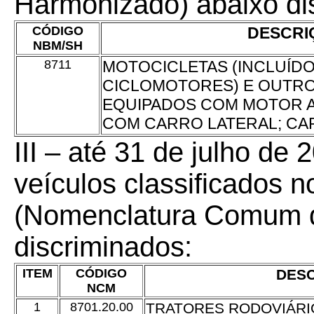
Harmonizado) abaixo di
CÓDIGO
DESCRI
NBM/SH
8711
MOTOCICLETAS (INCLUÍD
CICLOMOTORES) E OUTRO
EQUIPADOS COM MOTOR A
COM CARRO LATERAL; CA
III – até 31 de julho de
veículos classificados
(Nomenclatura Comum d
discriminados:
ITEM
CÓDIGO
DES
NCM
1
8701.20.00
TRATORES RODOVIÁRIO