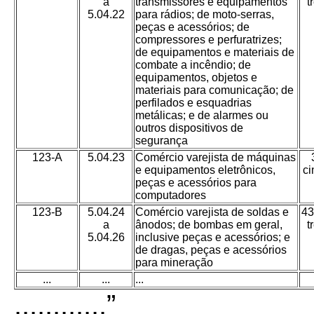
a
transmissores e equipamentos
t
5.04.22
para rádios; de moto-serras,
peças e acessórios; de
compressores e perfuratrizes;
de equipamentos e materiais de
combate a incêndio; de
equipamentos, objetos e
materiais para comunicação; de
perfilados e esquadrias
metálicas; e de alarmes ou
outros dispositivos de
segurança
123-A
5.04.23
Comércio varejista de máquinas
e equipamentos eletrônicos,
ci
peças e acessórios para
computadores
123-B
5.04.24
Comércio varejista de soldas e
43
a
ânodos; de bombas em geral,
t
5.04.26
inclusive peças e acessórios; e
de dragas, peças e acessórios
para mineração
...
...
...
............”