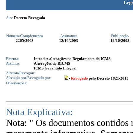
Legi
Ato:
Decreto-Revogado
Número/Complemento
Assinatura
Publicação
2265
/2003
12/16/2003
12/16/2003
Ementa:
Introduz alterações no Regulamento do ICMS.
Assunto:
Alterações do RICMS
ICMS Garantido Integral
Alterou/Revogou:
Alterado por/Revogado por:
-
Revogado
pelo Decreto 1821/2013
Observações:
Nota Explicativa:
Nota: " Os documentos contidos n