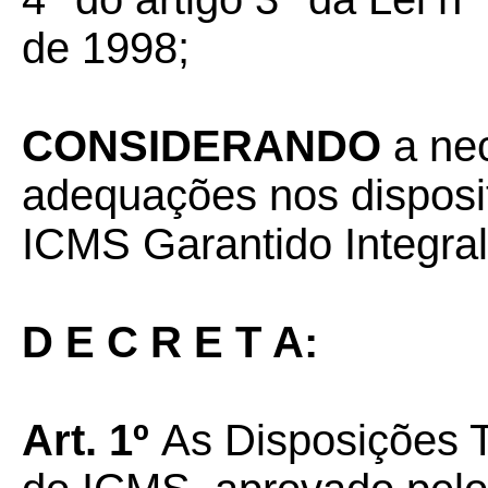
de 1998;
CONSIDERANDO
a ne
adequações nos disposi
ICMS Garantido Integral
D E C R E T A:
Art. 1º
As Disposições 