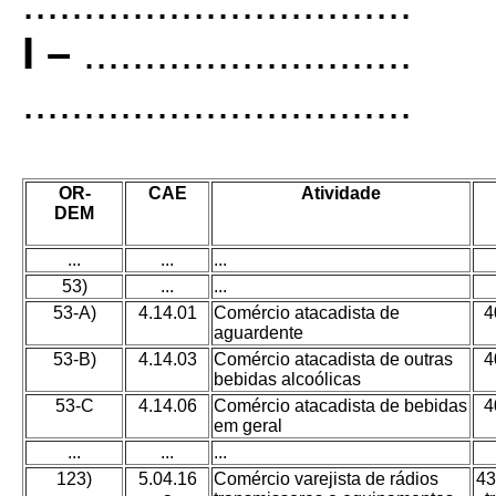
................................
I –
...........................
................................
OR-
CAE
Atividade
DEM
...
...
...
53)
...
...
53-A)
4.14.01
Comércio atacadista de
4
aguardente
53-B)
4.14.03
Comércio atacadista de outras
4
bebidas alcoólicas
53-C
4.14.06
Comércio atacadista de bebidas
4
em geral
...
...
...
123)
5.04.16
Comércio varejista de rádios
43