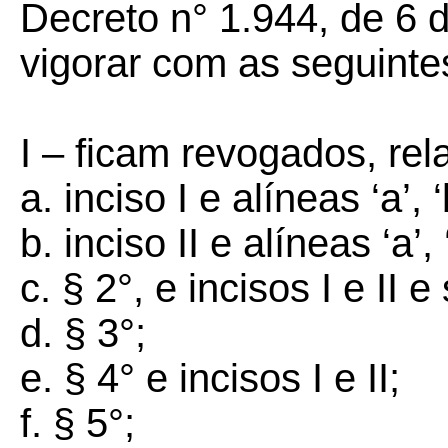
Decreto n° 1.944, de 6 
vigorar com as seguinte
I – ficam revogados, rel
a. inciso I e alíneas ‘a’, ‘
b. inciso II e alíneas ‘a’, 
c. § 2°, e incisos I e II e 
d. § 3°;
e. § 4° e incisos I e II;
f. § 5°;