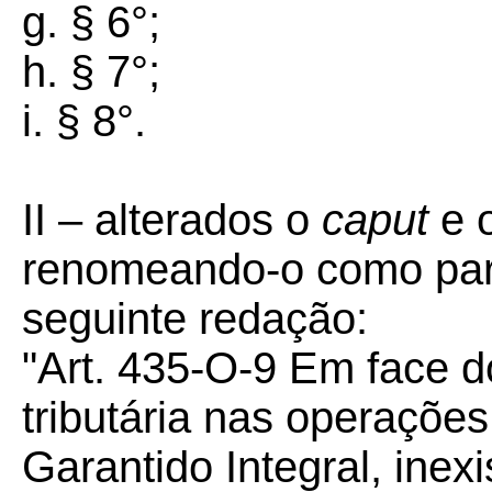
g. § 6°;
h. § 7°;
i. § 8°.
II –
alterados o
caput
e o
renomeando-o como par
seguinte redação:
"
Art. 435-O-9 Em face 
tributária nas operaçõe
Garantido Integral, inexi