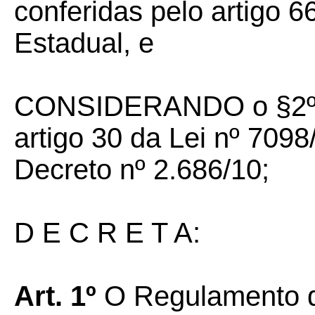
conferidas pelo artigo 66
Estadual, e
CONSIDERANDO o §2º do
artigo 30 da Lei nº 709
Decreto nº 2.686/10;
D E C R E T A:
Art. 1º
O Regulamento d