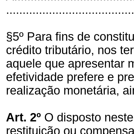
......................................
§5º Para fins de consti
crédito tributário, nos t
aquele que apresentar m
efetividade prefere e p
realização monetária, ai
Art. 2º
O disposto neste
restituição ou compensa