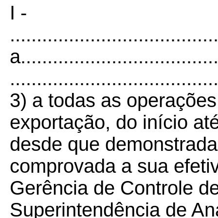
I -
......................................
a.....................................
......................................
3)
a todas as operações
exportação, do início até
desde que demonstrada 
comprovada a sua efeti
Gerência de Controle de
Superintendência de Aná