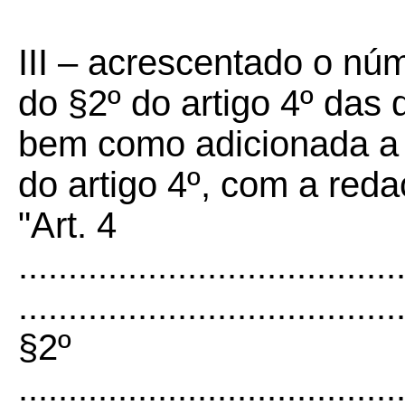
III – acrescentado o núm
do §2º do artigo 4º das
bem como adicionada a a
do artigo 4º, com a reda
"Art. 4
......................................
......................................
§2º
......................................