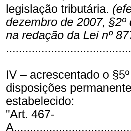
legislação tributária.
(ef
dezembro de 2007, §2º d
na redação da Lei nº 87
......................................
IV – acrescentado o §5º
disposições permanente
estabelecido:
"Art. 467-
A.....................................