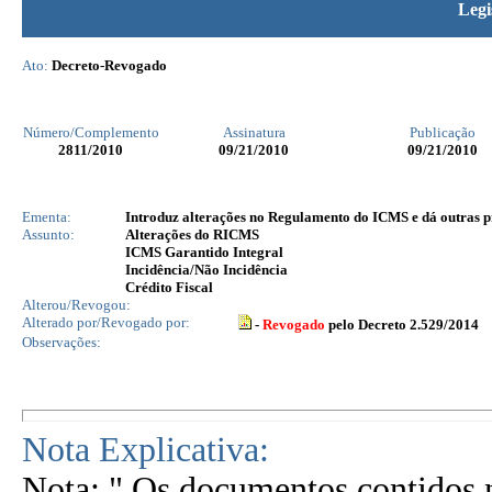
Legi
Ato:
Decreto-Revogado
Número/Complemento
Assinatura
Publicação
2811
/2010
09/21/2010
09/21/2010
Ementa:
Introduz alterações no Regulamento do ICMS e dá outras p
Assunto:
Alterações do RICMS
ICMS Garantido Integral
Incidência/Não Incidência
Crédito Fiscal
Alterou/Revogou:
Alterado por/Revogado por:
-
Revogado
pelo Decreto 2.529/2014
Observações:
Nota Explicativa:
Nota: " Os documentos contidos n