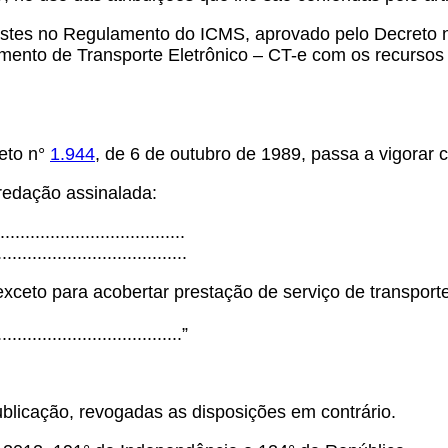
stes no Regulamento do ICMS, aprovado pelo Decreto n°
mento de Transporte Eletrônico – CT-e com os recursos 
eto n°
1.944
, de 6 de outubro de 1989, passa a vigorar 
 redação assinalada:
...................................
......................................
exceto para acobertar prestação de serviço de transpor
.....................................”
ublicação, revogadas as disposições em contrário.