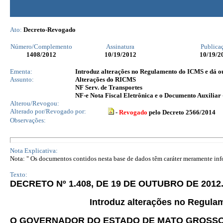
Ato:
Decreto-Revogado
Número/Complemento
Assinatura
Publica
1408
/2012
10/19/2012
10/19/2
Ementa:
Introduz alterações no Regulamento do ICMS e dá ou
Assunto:
Alterações do RICMS
NF Serv. de Transportes
NF-e Nota Fiscal Eletrônica e o Documento Auxiliar
Alterou/Revogou:
Alterado por/Revogado por:
-
Revogado
pelo Decreto 2566/2014
Observações:
Nota Explicativa:
Nota: " Os documentos contidos nesta base de dados têm caráter meramente infor
Texto:
DECRETO Nº 1.408, DE 19 DE OUTUBRO DE 2012
Introduz alterações no Regula
O GOVERNADOR DO ESTADO DE MATO GROSS