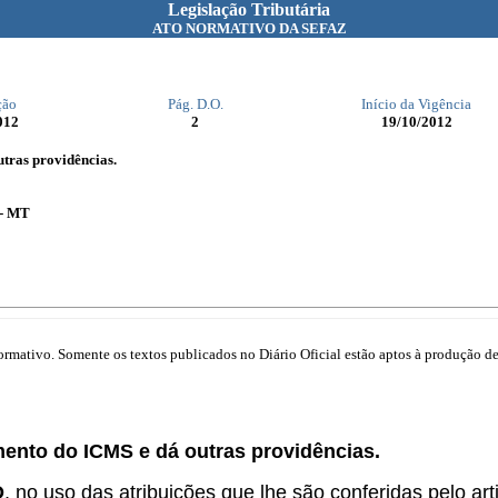
Legislação Tributária
ATO NORMATIVO DA SEFAZ
ção
Pág. D.O.
Início da Vigência
012
2
19/10/2012
tras providências.
 - MT
mativo. Somente os textos publicados no Diário Oficial estão aptos à produção de 
.
mento do ICMS e dá outras providências.
O
, no uso das atribuições que lhe são conferidas pelo arti