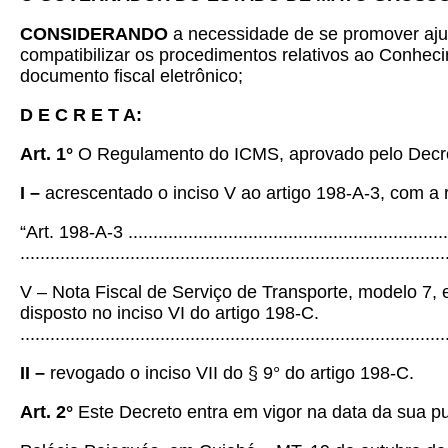
CONSIDERANDO
a necessidade de se promover aju
compatibilizar os procedimentos relativos ao Conheci
documento fiscal eletrônico;
D E C R E T A:
Art. 1°
O Regulamento do ICMS, aprovado pelo Decr
I –
acrescentado o inciso V ao artigo 198-A-3, com a
“Art. 198-A-3 ..................................................................
.....................................................................................
V – Nota Fiscal de Serviço de Transporte, modelo 7, 
disposto no inciso VI do artigo 198-C.
.....................................................................................
II –
revogado o inciso VII do § 9° do artigo 198-C.
Art. 2°
Este Decreto entra em vigor na data da sua p