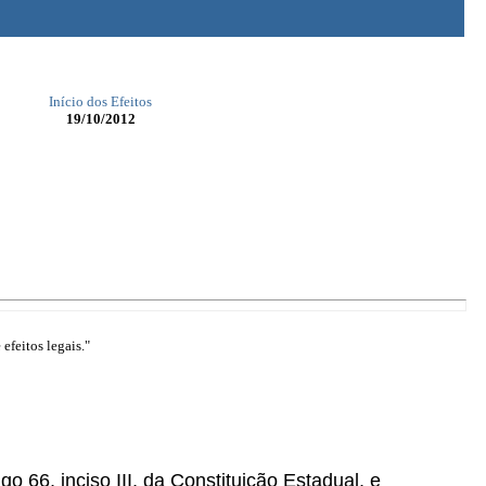
Início dos Efeitos
19/10/2012
efeitos legais."
go 66, inciso III, da Constituição Estadual, e