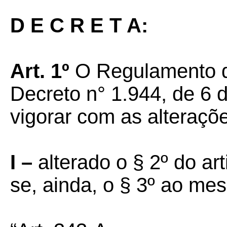
D E C R E T A:
Art. 1º
O Regulamento d
Decreto n° 1.944, de 6 
vigorar com as alteraçõ
I –
alterado o § 2º do ar
se, ainda, o § 3º ao me