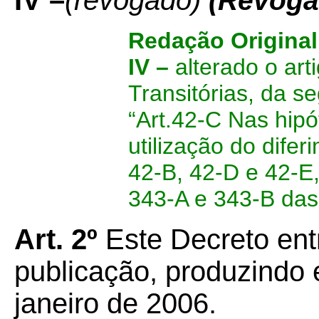
IV –
(revogado)
(Revoga
Redação Original
IV –
alterado o art
Transitórias, da s
“Art.42-C Nas hipó
utilização do dife
42-B, 42-D e 42-E,
343-A e 343-B das
Art. 2º
Este Decreto ent
publicação, produzindo e
janeiro de 2006.