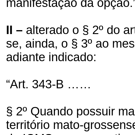
manifestação da opção.
II –
alterado o § 2º do a
se, ainda, o § 3º ao me
adiante indicado:
“Art. 343-B ……
§ 2º Quando possuir mai
território mato-grossens