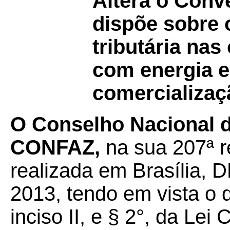
Altera o Con
dispõe sobre 
tributária nas
com energia e
comercializaçã
O Conselho Nacional de
CONFAZ,
na sua 207ª r
realizada em Brasília, D
2013, tendo em vista o di
inciso II, e § 2°, da Le