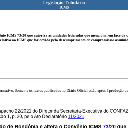
Legislação Tributária
ICMS
ênio ICMS 73/20 que autoriza as unidades federadas que menciona, em face da 
relativo ao ICMS que for devido pelo descumprimento de compromissos assumidos
mativo. Somente os textos publicados no Diário Oficial estão aptos à produção de 
spacho 22/2021 do Diretor da Secretaria-Executiva do CONFAZ
o 1, p. 20, pelo Ato Declaratório
11/2021
.
do de Rondônia e altera o Convênio ICMS
73/20
que 