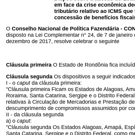
em face da crise econômica de
tributário relativo ao ICMS q
concessão de benefícios fiscais
O
Conselho Nacional de Política Fazendária - C
disposto na Lei Complementar n° 24, de 7 de janeir
dezembro de 2017, resolve celebrar o seguinte
Cláusula primeira
O Estado de Rondônia fica incluí
Cláusula segunda
Os dispositivos a seguir indicado
I - o
caput
da cláusula primeira:
"Cláusula primeira Ficam os Estados de Alagoas, Ama
Roraima, Santa Catarina, Sergipe e o Distrito Federal 
relativas à Circulação de Mercadorias e Prestação d
descumprimento de compromissos assumidos por contrib
II - da cláusula segunda
a) o
caput
:
"Cláusula segunda Os Estados Alagoas, Amapá, Espír
Santa Catarina, Sergipe e o Distrito Federal, como 