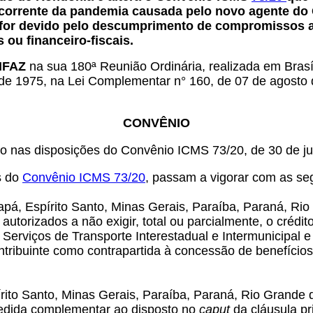
corrente da pandemia causada pelo novo agente do C
ue for devido pelo descumprimento de compromissos 
 ou financeiro-fiscais.
ONFAZ
na sua 180ª Reunião Ordinária, realizada em Brasíli
o de 1975, na Lei Complementar n° 160, de 07 de agost
CONVÊNIO
do nas disposições do Convênio ICMS 73/20, de 30 de ju
s do
Convênio ICMS 73/20
, passam a vigorar com as se
pá, Espírito Santo, Minas Gerais, Paraíba, Paraná, Ri
autorizados a não exigir, total ou parcialmente, o crédit
e Serviços de Transporte Interestadual e Intermunicipal
uinte como contrapartida à concessão de benefícios fis
ito Santo, Minas Gerais, Paraíba, Paraná, Rio Grande 
medida complementar ao disposto no
caput
da cláusula pr