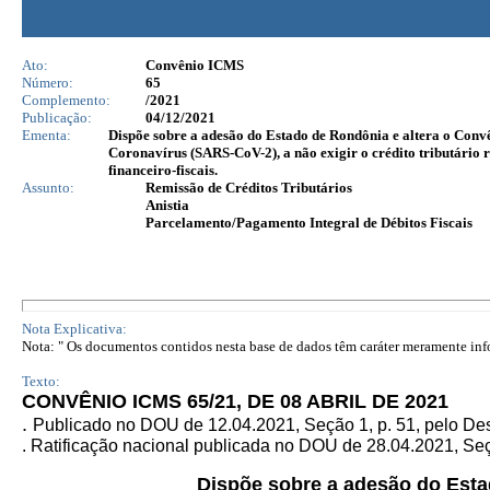
Ato:
Convênio ICMS
Número:
65
Complemento:
/2021
Publicação:
04/12/2021
Ementa:
Dispõe sobre a adesão do Estado de Rondônia e altera o Conv
Coronavírus (SARS-CoV-2), a não exigir o crédito tributário 
financeiro-fiscais.
Assunto:
Remissão de Créditos Tributários
Anistia
Parcelamento/Pagamento Integral de Débitos Fiscais
Nota Explicativa:
Nota: " Os documentos contidos nesta base de dados têm caráter meramente infor
Texto:
CONVÊNIO ICMS 65/21, DE 08 ABRIL DE 2021
.
Publicado no DOU de 12.04.2021, Seção 1, p. 51, pelo De
. Ratificação nacional publicada no DOU de 28.04.2021, Seçã
Dispõe sobre a adesão do Esta