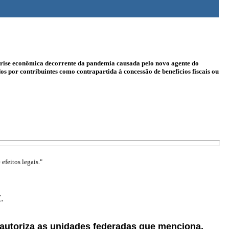
crise econômica decorrente da pandemia causada pelo novo agente do
 por contribuintes como contrapartida à concessão de benefícios fiscais ou
efeitos legais."
.
autoriza as unidades federadas que menciona,