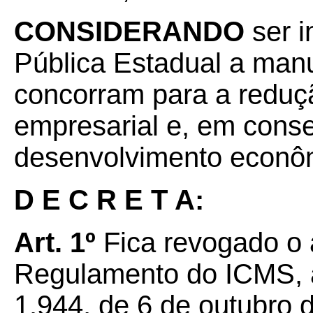
CONSIDERANDO
ser i
Pública Estadual a man
concorram para a reduç
empresarial e, em cons
desenvolvimento econô
D E C R E T A:
Art. 1º
Fica revogado o a
Regulamento do ICMS, a
1.944, de 6 de outubro 