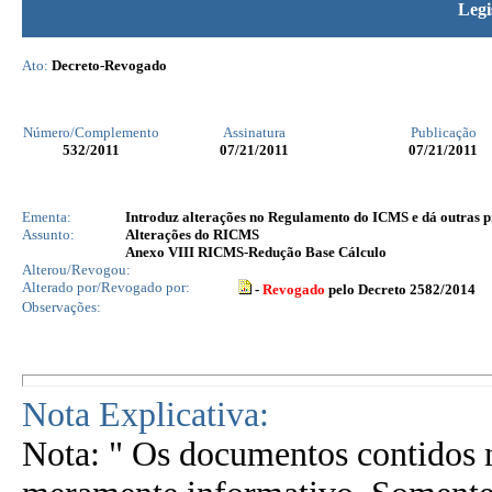
Legi
Ato:
Decreto-Revogado
Número/Complemento
Assinatura
Publicação
532
/2011
07/21/2011
07/21/2011
Ementa:
Introduz alterações no Regulamento do ICMS e dá outras p
Assunto:
Alterações do RICMS
Anexo VIII RICMS-Redução Base Cálculo
Alterou/Revogou:
Alterado por/Revogado por:
-
Revogado
pelo Decreto 2582/2014
Observações:
Nota Explicativa:
Nota: " Os documentos contidos n