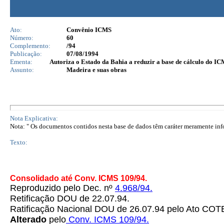
Ato:
Convênio ICMS
Número:
60
Complemento:
/94
Publicação:
07/08/1994
Ementa:
Autoriza o Estado da Bahia a reduzir a base de cálculo do IC
Assunto:
Madeira e suas obras
Nota Explicativa:
Nota: " Os documentos contidos nesta base de dados têm caráter meramente infor
Texto:
Consolidado até Conv. ICMS 109/94.
Reproduzido pelo Dec. nº
4.968/94.
Retificação DOU de 22.07.94.
Ratificação Nacional DOU de 26.07.94 pelo Ato C
Alterado
pelo
Conv. ICMS 109/94.