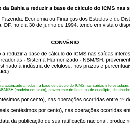
o da Bahia a reduzir a base de cálculo do ICMS nas s
e Fazenda, Economia ou Finanças dos Estados e do Distr
a, DF, no dia 30 de junho de 1994, tendo em vista o dis
CONVÊNIO
 a reduzir a base de cálculo do ICMS nas saídas intere
rcadorias - Sistema Harmonizado - NBM/SH, proveniente 
tinado à indústria de celulose, nos prazos e percentuai
.94.)
4.
ia autorizado a reduzir a base de cálculo do ICMS nas saídas interestaduais
M/SH (madeira em bruto), proveniente de florestas de eucalipto, destinados 
s centésimos por cento), nas operações ocorridas entre 1º
e seis centésimos por cento), nas operações ocorridas en
ata da publicação de sua ratificação nacional, produzind