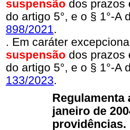
suspensão
dos prazos e
do artigo 5°, e o § 1°-A 
898/2021
.
.
Em caráter excepcional
suspensão
dos prazos e
do artigo 5°, e o § 1°-A 
133/2023
.
Regulamenta
janeiro de 200
providências.