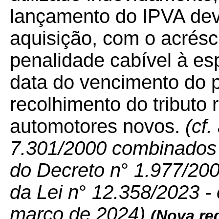
lançamento do IPVA dev
aquisição, com o acrésc
penalidade cabível à es
data do vencimento do p
recolhimento do tributo r
automotores novos.
(cf.
7.301/2000 combinados 
do Decreto n
°
1.977/200
da Lei n
°
12.358/2023 - e
março de 2024)
(Nova re