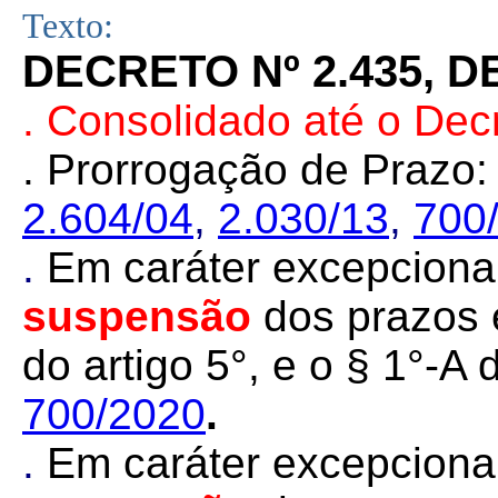
Texto:
DECRETO Nº 2.435, D
. Consolidado até o Dec
. Prorrogação de Prazo
2.604/04
,
2.030/13
,
700
.
Em caráter excepcional
suspensão
dos prazos e
do artigo 5°, e o § 1°-A 
700/2020
.
.
Em caráter excepcional