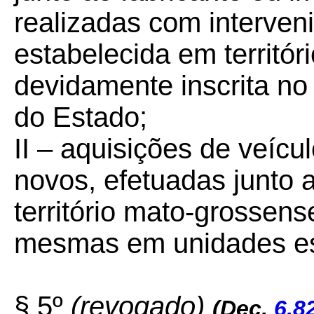
realizadas com interven
estabelecida em territó
devidamente inscrita no
do Estado;
II –
aquisições de veícul
novos, efetuadas junto
território mato-grossen
mesmas em unidades es
§ 5º
(revogado)
(Dec.
6.8