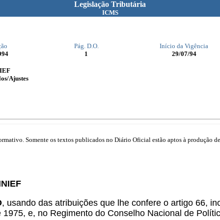
Legislação Tributária
ICMS
ção
Pág. D.O.
Início da Vigência
994
1
29/07/94
NIEF
os/Ajustes
mativo. Somente os textos publicados no Diário Oficial estão aptos à produção de 
INIEF
O
, usando das atribuições que lhe confere o artigo 66, in
e 1975, e, no Regimento do Conselho Nacional de Polít