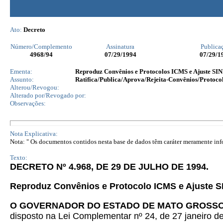
Ato:
Decreto
Número/Complemento
Assinatura
Publica
4968
/94
07/29/1994
07/29/1
Ementa:
Reproduz Convênios e Protocolos ICMS e Ajuste SI
Assunto:
Ratifica/Publica/Aprova/Rejeita-Convênios/Protocol
Alterou/Revogou:
Alterado por/Revogado por:
Observações:
Nota Explicativa:
Nota: " Os documentos contidos nesta base de dados têm caráter meramente infor
Texto:
DECRETO Nº 4.968, DE
29
DE JULHO DE 1994.
Reproduz Convênios e Protocolo ICMS e Ajuste S
O GOVERNADOR DO ESTADO DE MATO GROSS
disposto na Lei Complementar nº 24, de 27 janeiro d