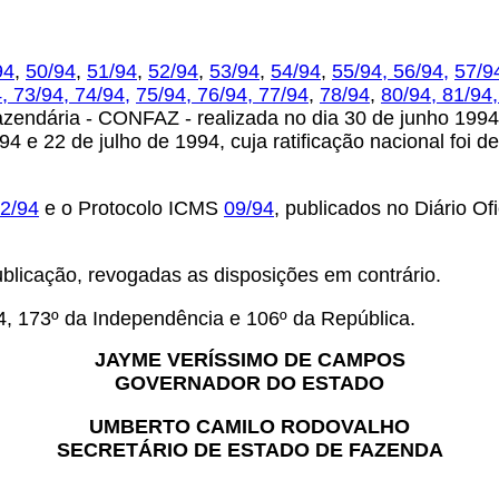
94
,
50/94
,
51/94
,
52/94
,
53/94
,
54/94
,
55/94,
56/94,
57/9
4,
73/94,
74/94,
75/94,
76/94,
77/94
,
78/94
,
80/94,
81/94
azendária - CONFAZ - realizada no dia 30 de junho 1994,
994 e 22 de julho de 1994, cuja ratificação nacional fo
2/94
e o Protocolo ICMS
09/94
, publicados no Diário Of
ublicação, revogadas as disposições em contrário.
4, 173º da Independência e 106º da República.
JAYME VERÍSSIMO DE CAMPOS
GOVERNADOR DO ESTADO
UMBERTO CAMILO RODOVALHO
SECRETÁRIO DE ESTADO DE FAZENDA