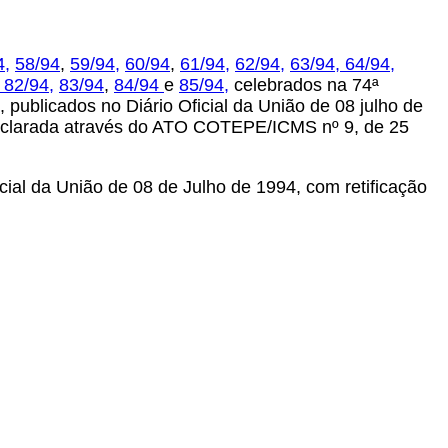
4,
58/94
,
59/94,
60/94
,
61/94,
62/94,
63/94,
64/94,
,
82/94,
83/94
,
84/94
e
85/94,
celebrados na 74ª
 publicados no Diário Oficial da União de 08 julho de
i declarada através do ATO COTEPE/ICMS nº 9, de 25
icial da União de 08 de Julho de 1994, com retificação