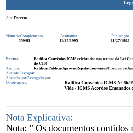
Legi
Ato:
Decreto
Número/Complemento
Assinatura
Publicação
559
/95
11/27/1995
11/27/1995
Ementa:
Ratifica Convênios ICMS celebrados nos termos da Lei Co
do CTN
Assunto:
Ratifica/Publica/Aprova/Rejeita-Convênios/Protocolos/Aju
Alterou/Revogou:
Alterado por/Revogado por:
Observações:
Ratifica Convênios ICMS Nº 66/95
Vide - ICMS Acordos Emanados 
Nota Explicativa:
Nota: " Os documentos contidos n