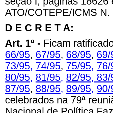
seção I, páginas 18626 
ATO/COTEPE/ICMS N. 
D E C R E T A:
Art. 1º -
Ficam ratificad
66/95
,
67/95
,
68/95
,
69/
73/95,
74/95
,
75/95,
76/
80/95,
81/95,
82/95,
83/
87/95
,
88/95,
89/95,
90/
celebrados na 79ª reuni
Nacional de Política F